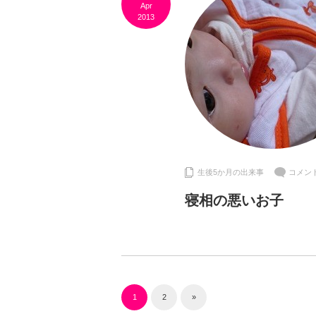
Apr
2013
生後5か月の出来事
コメン
寝相の悪いお子
1
2
»