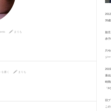
20
35
ents
まりも
胎児
赤子
只今
ジー
20
トを書く
まりも
過去
時間
「F
旧ブ
この