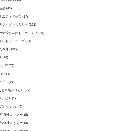
中学受験本
(10)
勉強
(45)
タニティグッズ
(17)
児グッズ・おもちゃ
(121)
ーナ式ねんねトレーニング
(45)
イレトレーニング
(21)
児教育
(182)
本
(10)
習い事
(75)
Z会
(14)
ポピー
(9)
こどもちゃれんじ
(12)
ドラゼミ
(1)
知育おもちゃ
(3)
親1年生のまとめ
(6)
親2年生のまとめ
(3)