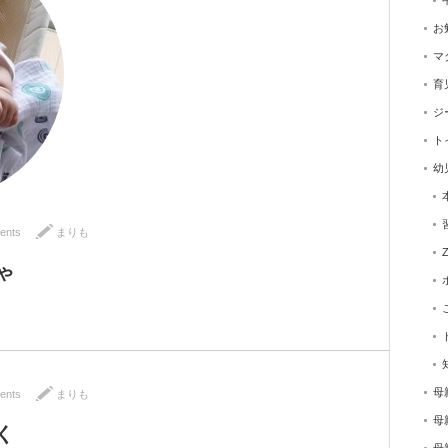
お
マ
育
ジ
ト
幼
ents
まりも
ゃ
母
ents
まりも
母
く