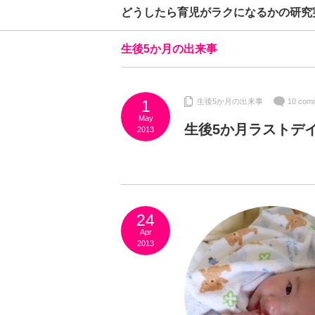
どうしたら育児がラクになるかの研究
生後5か月の出来事
1
生後5か月の出来事
10 com
May
生後5か月ラストデ
2013
24
Apr
2013