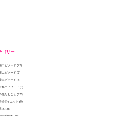
テゴリー
娠エピソード
(22)
産エピソード
(7)
産エピソード
(8)
仕事エピソード
(8)
の他たわごと
(175)
産後ダイエット
(5)
児本
(38)