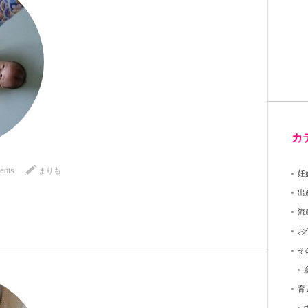
カ
ents
まりも
妊
出
流
お
そ
育