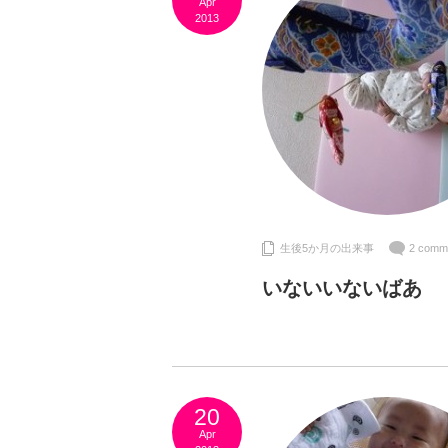
Apr
2013
生後5か月の出来事
2 comm
いないいないばあ
20
Apr