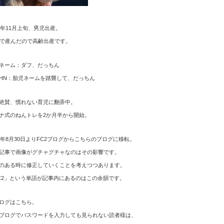
12年11月上旬、男児出産。
歳で産んだので高齢出産です。
ネーム：ダフ、だっちん
HN：胎児ネームを踏襲して、だっちん
絶賛、慣れない育児に翻弄中。
ナ式のねんトレを2か月半から開始。
15年8月30日よりFC2ブログからこちらのブログに移転。
記事で画像がグチャグチャなのはその影響です。
のある時に修正していくことを考えつつあります。
C2」という単語が記事内にあるのはこの余韻です。
ログはこちら。
ブログでパスワードを入力しても見られない読者様は、