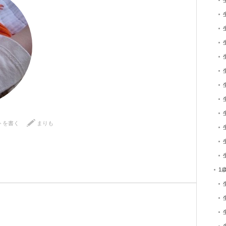
トを書く
まりも
1