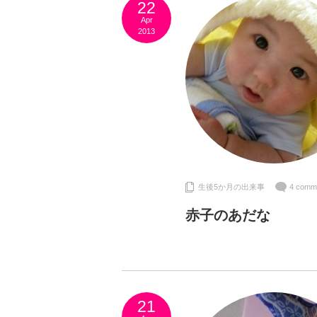
22
Apr
2013
生後5か月の出来事
4 comm
赤子のあだな
21