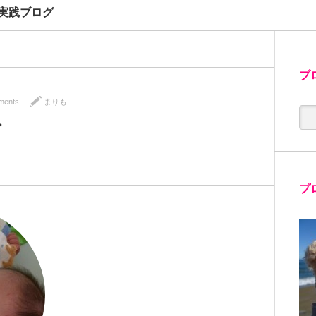
実践ブログ
ブ
ments
まりも
イ
プ