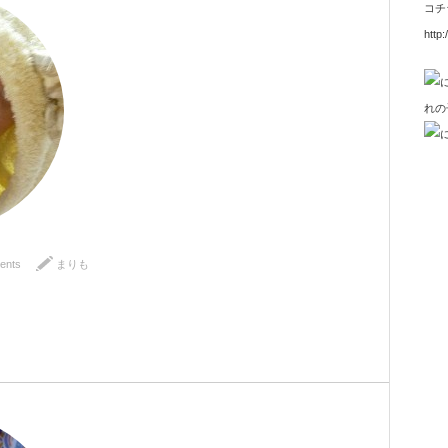
コチ
http:
ents
まりも