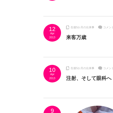
12
生後5か月の出来事
コメン
Apr
来客万歳
2013
10
生後5か月の出来事
コメン
Apr
注射、そして眼科へ
2013
9