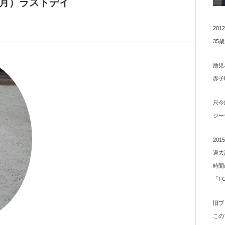
か月）ラストデイ
20
35
胎児
赤子
只今
ジー
20
過去
時間
「F
旧ブ
この