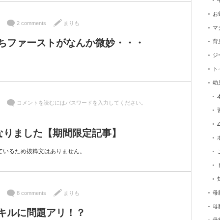
お
2 comments
まりも
マ
ちファーストがなんか微妙・・・
育
ジ
ト
幼
コメントを読むにはパスワードを入力してください。
になりました【期間限定記事】
ているため抜粋文はありません。
母
8 comments
まりも
母
キルに問題アリ！？