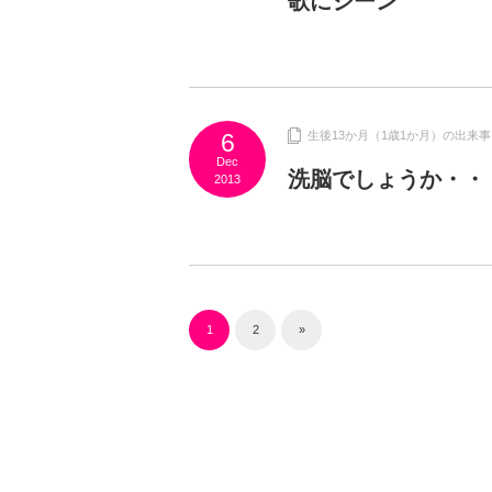
歌にジーン
6
生後13か月（1歳1か月）の出来事
Dec
洗脳でしょうか・・
2013
1
2
»