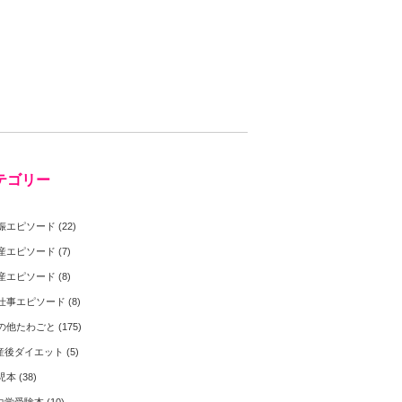
テゴリー
娠エピソード
(22)
産エピソード
(7)
産エピソード
(8)
仕事エピソード
(8)
の他たわごと
(175)
産後ダイエット
(5)
児本
(38)