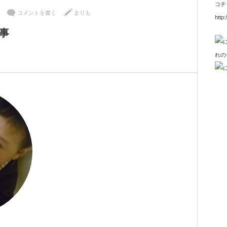
コチ
コメントを書く
まりも
http:
来事