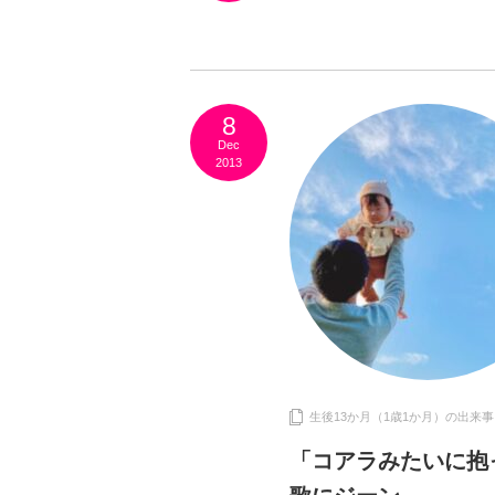
8
Dec
2013
生後13か月（1歳1か月）の出来事
「コアラみたいに抱