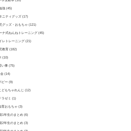
中学受験本
(10)
勉強
(45)
タニティグッズ
(17)
児グッズ・おもちゃ
(121)
ーナ式ねんねトレーニング
(45)
イレトレーニング
(21)
児教育
(182)
本
(10)
習い事
(75)
Z会
(14)
ポピー
(9)
こどもちゃれんじ
(12)
ドラゼミ
(1)
知育おもちゃ
(3)
親1年生のまとめ
(6)
親2年生のまとめ
(3)