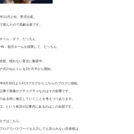
12年11月上旬、男児出産。
歳で産んだので高齢出産です。
ネーム：ダフ、だっちん
HN：胎児ネームを踏襲して、だっちん
絶賛、慣れない育児に翻弄中。
ナ式のねんトレを2か月半から開始。
15年8月30日よりFC2ブログからこちらのブログに移転。
記事で画像がグチャグチャなのはその影響です。
のある時に修正していくことを考えつつあります。
C2」という単語が記事内にあるのはこの余韻です。
ログはこちら。
ブログでパスワードを入力しても見られない読者様は、