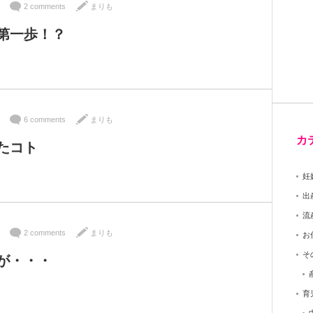
2 comments
まりも
第一歩！？
6 comments
まりも
カ
たコト
妊
出
流
2 comments
まりも
お
そ
が・・・
育