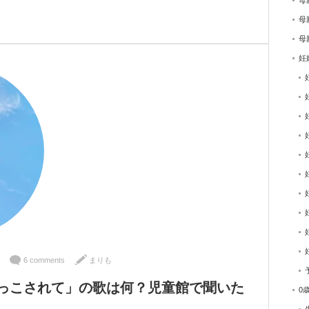
母
母
母
妊
6 comments
まりも
っこされて」の歌は何？児童館で聞いた
0