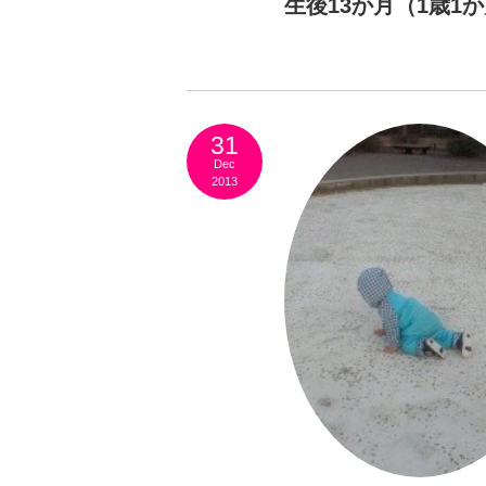
生後13か月（1歳1
31
Dec
2013