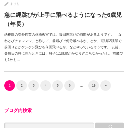
まりも
急に縄跳びが上手に飛べるようになった6歳児
（年長）
幼稚園の課外授業の体操教室では、毎回縄跳びの時間があるようです。 「な
わとびチャレンジ」と称して、前飛びで何分飛べるか、とか、1跳躍2跳躍で
前回りとかケンケン飛びを何回飛べるか、などやっているそうです。 以前、
参観日の時に見たときには、息子は1跳躍がかなりぎこちなかったし、前飛び
も1分も…
1
2
3
4
5
6
…
19
»
ブログ内検索