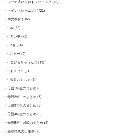
ジーナ式ねんねトレーニング
(45)
トイレトレーニング
(21)
幼児教育
(182)
本
(10)
習い事
(75)
Z会
(14)
ポピー
(9)
こどもちゃれんじ
(12)
ドラゼミ
(1)
知育おもちゃ
(3)
母親1年生のまとめ
(6)
母親2年生のまとめ
(3)
母親3年生のまとめ
(3)
母親4年生のまとめ
(3)
母親5年生以降のまとめ
(2)
妊婦時代の出来事
(73)