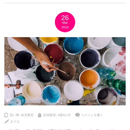
26
Mar
2019
習い事
,
幼児教育
絵画教室
,
6歳4か月
コメントを書く
まりも