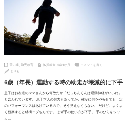
習い事
,
幼児教育
体操教室
,
6歳4か月
コメントを書く
まりも
6歳（年長）運動する時の助走が壊滅的に下手
息子はお友達のママさんから何故だか「だっちんくんは運動神経がいいね」
と言われています。 息子本人の努力もあってか、確かに何をやらせても一定
のパフォーマンスはあげているので、そう見えなくもない。 だけど、よくよ
く観察すると結構ニブちんです。 まず手の使い方が下手。 手のひらをシッ
カ…