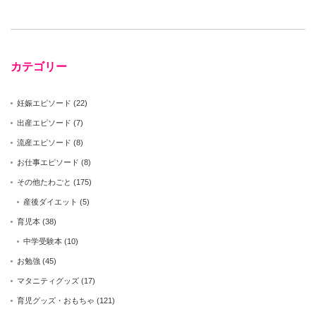
カテゴリー
妊娠エピソード
(22)
出産エピソード
(7)
流産エピソード
(8)
お仕事エピソード
(8)
その他たわごと
(175)
産後ダイエット
(5)
育児本
(38)
中学受験本
(10)
お勉強
(45)
マタニティグッズ
(17)
育児グッズ・おもちゃ
(121)