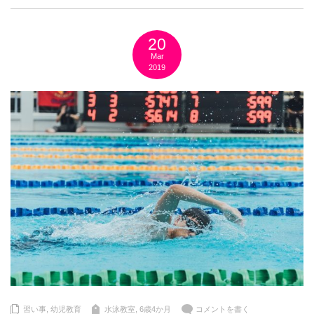
20
Mar
2019
習い事
,
幼児教育
水泳教室
,
6歳4か月
コメントを書く