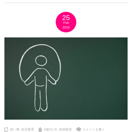
25
Feb
2019
習い事
,
幼児教育
6歳3か月
,
体操教室
コメントを書く