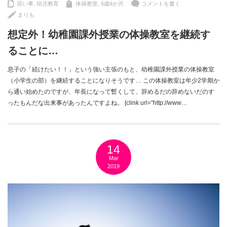
習い事
,
幼児教育
体操教室
,
6歳4か月
コメントを書く
まりも
想定外！幼稚園課外授業の体操教室を継続す
ることに…
息子の「続けたい！！」という強い主張のもと、幼稚園課外授業の体操教室
（小学生の部）を継続することになりそうです… この体操教室は年少2学期か
ら通い始めたのですが、年長になって暫くして、辞めるだの辞めないだのす
ったもんだな出来事があったんですよね。 [clink url="http://www…
14
Mar
2019