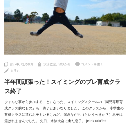
習い事
,
幼児教育
水泳教室
,
6歳4か月
コメントを書く
まりも
半年間頑張った！スイミングのプレ育成クラ
ス終了
ひょんな事から参加することになった、スイミングスクールの「園児専用育
成クラス的なもの」も、終了とあいなりました。 このクラスから、小学生の
育成クラスに進むお子もいるけれど、残念ながら（というべきか？）息子は
選ばれませんでした。 先日、水泳大会に出た息子。 [clink url="htt…