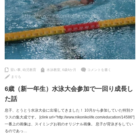
習い事
,
幼児教育
水泳教室
,
6歳4か月
コメントを書く
まりも
6歳（新一年生）水泳大会参加で一回り成長し
た話
息子、とうとう水泳大会に出場してきました！ 10月から参加していた特別ク
ラスの集大成です。 [clink url="http://www.nikonikolife.com/education/14586"]
一番上の画像は、スイミングお初のオリジナル画像。 息子が背泳ぎをしてい
るのであっ…