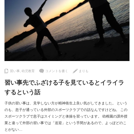
習い事
,
幼児教育
コメントを書く
まりも
習い事先でふざける子を見ているとイライラ
するという話
子供の習い事は、見学しない方が精神衛生上良い気がしてきました。 という
のも、息子が通っている外部のスポーツクラブでの話なんですけどね。 この
スポーツクラブで息子はスイミングと体操を習っています。 幼稚園の課外授
業と違って外部の習い事では「送迎」という手間があるので、よっぽどのこ
とがない…