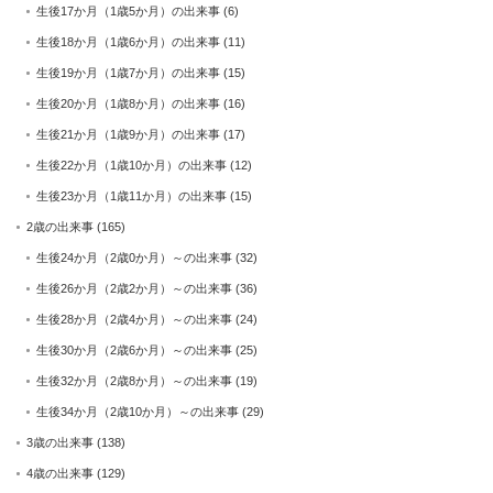
生後17か月（1歳5か月）の出来事
(6)
生後18か月（1歳6か月）の出来事
(11)
生後19か月（1歳7か月）の出来事
(15)
生後20か月（1歳8か月）の出来事
(16)
生後21か月（1歳9か月）の出来事
(17)
生後22か月（1歳10か月）の出来事
(12)
生後23か月（1歳11か月）の出来事
(15)
2歳の出来事
(165)
生後24か月（2歳0か月）～の出来事
(32)
生後26か月（2歳2か月）～の出来事
(36)
生後28か月（2歳4か月）～の出来事
(24)
生後30か月（2歳6か月）～の出来事
(25)
生後32か月（2歳8か月）～の出来事
(19)
生後34か月（2歳10か月）～の出来事
(29)
3歳の出来事
(138)
4歳の出来事
(129)