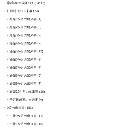
母親5年生以降のまとめ
(2)
妊婦時代の出来事
(73)
妊娠1か月の出来事
(1)
妊娠2か月の出来事
(5)
妊娠3か月の出来事
(2)
妊娠4か月の出来事
(2)
妊娠5か月の出来事
(12)
妊娠6か月の出来事
(9)
妊娠7か月の出来事
(7)
妊娠8か月の出来事
(8)
妊娠9か月の出来事
(7)
妊娠10か月の出来事
(16)
予定日超過の出来事
(4)
0歳の出来事
(183)
生後0か月の出来事
(11)
生後1か月の出来事
(16)