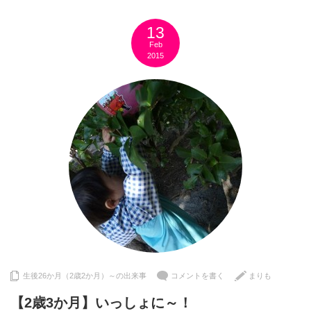
13
Feb
2015
生後26か月（2歳2か月）～の出来事
コメントを書く
まりも
【2歳3か月】いっしょに～！