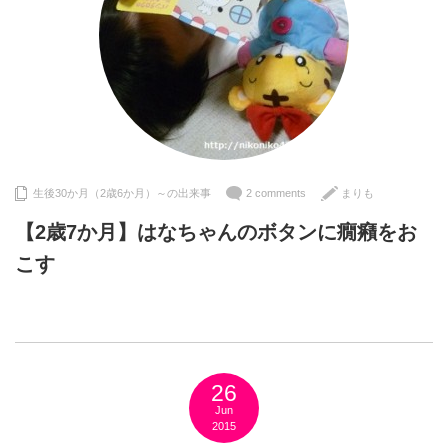
生後30か月（2歳6か月）～の出来事
2 comments
まりも
【2歳7か月】はなちゃんのボタンに癇癪をお
こす
26
Jun
2015