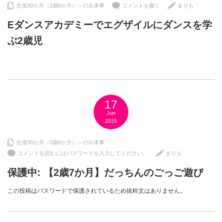
生後30か月（2歳6か月）～の出来事
コメントを書く
まりも
Eダンスアカデミーでエグザイルにダンスを学
ぶ2歳児
17
Jun
2015
生後30か月（2歳6か月）～の出来事
コメントを読むにはパスワードを入力してください。
まりも
保護中: 【2歳7か月】だっちんのごっご遊び
この投稿はパスワードで保護されているため抜粋文はありません。