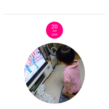
20
Jun
2015