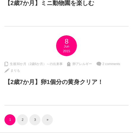
【2歳7か月】ミニ動物園を楽しむ
8
Jun
2015
生後30か月（2歳6か月）～の出来事
卵アレルギー
2 comments
まりも
【2歳7か月】卵1個分の黄身クリア！
1
2
3
»