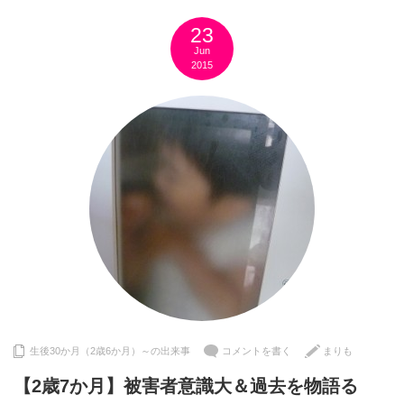
23
Jun
2015
生後30か月（2歳6か月）～の出来事
コメントを書く
まりも
【2歳7か月】被害者意識大＆過去を物語る