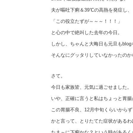
夫が嘔吐下痢＆39℃の高熱を発症し、
「この役立たずが～～～！！！」
と心の中で絶叫した去年の今日。
しかし、ちゃんと大晦日も元旦もblo
そんなにグッタリしていなかったのか
さて。
今日も家族皆、元気に過ごせました。
いや、正確に言うと私はちょっと胃腸
この胃腸不良、12月中旬くらいから
かと言って、とりたてた症状があるわ
たま～に下痢かな？という時があるく