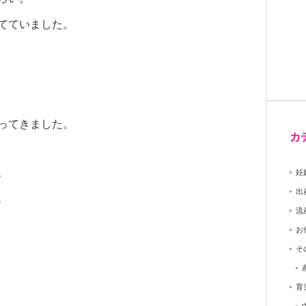
てていました。
ってきました。
カ
、
妊
出
、
流
お
そ
育