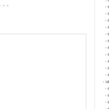
。。。
1