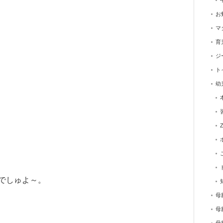
お
マ
育
ジ
ト
幼
でしゅよ～。
母
母