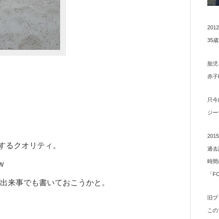
20
35
胎児
赤子
只今
ジー
20
するクオリティ。
過去
時間
w
「F
の出来事でも書いておこうかと。
旧ブ
この