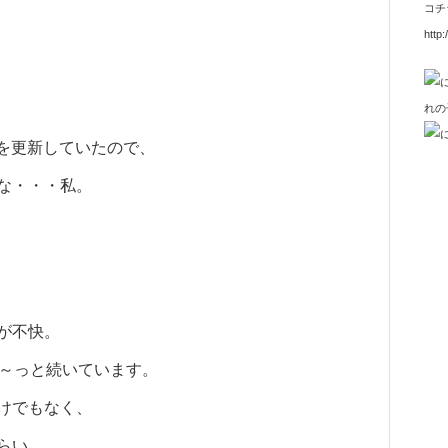
コチ
http:
gを更新していたので、
な・・・私。
が不快。
ず～っと続いています。
けでもなく、
らい。