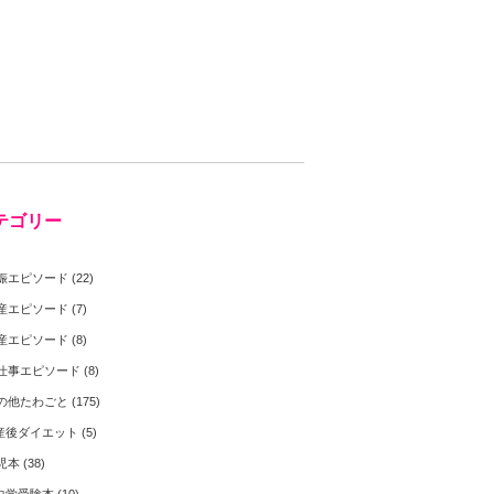
テゴリー
娠エピソード
(22)
産エピソード
(7)
産エピソード
(8)
仕事エピソード
(8)
の他たわごと
(175)
産後ダイエット
(5)
児本
(38)