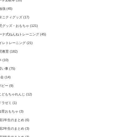
中学受験本
(10)
勉強
(45)
タニティグッズ
(17)
児グッズ・おもちゃ
(121)
ーナ式ねんねトレーニング
(45)
イレトレーニング
(21)
児教育
(182)
本
(10)
習い事
(75)
Z会
(14)
ポピー
(9)
こどもちゃれんじ
(12)
ドラゼミ
(1)
知育おもちゃ
(3)
親1年生のまとめ
(6)
親2年生のまとめ
(3)