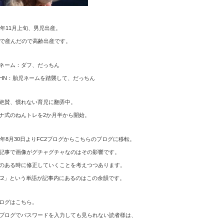
12年11月上旬、男児出産。
歳で産んだので高齢出産です。
ネーム：ダフ、だっちん
HN：胎児ネームを踏襲して、だっちん
絶賛、慣れない育児に翻弄中。
ナ式のねんトレを2か月半から開始。
15年8月30日よりFC2ブログからこちらのブログに移転。
記事で画像がグチャグチャなのはその影響です。
のある時に修正していくことを考えつつあります。
C2」という単語が記事内にあるのはこの余韻です。
ログはこちら。
ブログでパスワードを入力しても見られない読者様は、