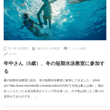
習い事
,
幼児教育
5歳1か月
,
水泳教室
コメントを書く
まりも
年中さん（5歳）、冬の短期水泳教室に参加す
る
夏の短期水泳教室に続き、冬の短期水泳教室に参加してきました。 [clink
url="http://www.nikonikolife.com/education/10261"] 今回は夏とは違い、朝が
ゆっくりだった＆全日程夫がメインで付き添った、ので私は良いとこ取りの
見学ができたのです。 …