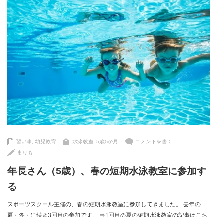
習い事
,
幼児教育
水泳教室
,
5歳5か月
コメントを書く
まりも
年長さん（5歳）、春の短期水泳教室に参加す
る
スポーツスクール主催の、春の短期水泳教室に参加してきました。 去年の
夏・冬・に続き3回目の参加です。 ⇒1回目の夏の短期水泳教室の記事はこち