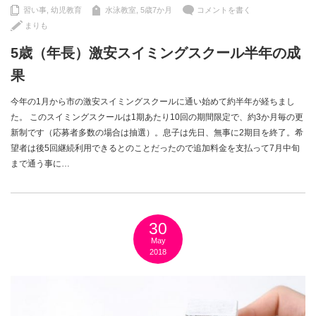
習い事
,
幼児教育
水泳教室
,
5歳7か月
コメントを書く
まりも
5歳（年長）激安スイミングスクール半年の成
果
今年の1月から市の激安スイミングスクールに通い始めて約半年が経ちまし
た。 このスイミングスクールは1期あたり10回の期間限定で、約3か月毎の更
新制です（応募者多数の場合は抽選）。息子は先日、無事に2期目を終了。希
望者は後5回継続利用できるとのことだったので追加料金を支払って7月中旬
まで通う事に…
30
May
2018