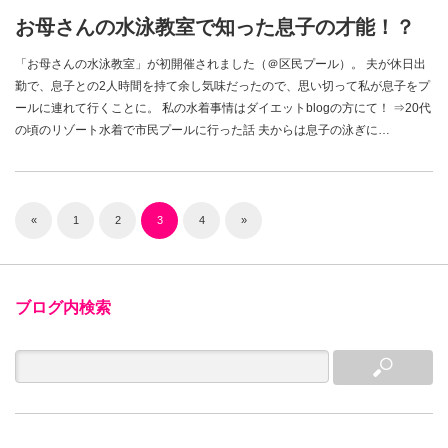
お母さんの水泳教室で知った息子の才能！？
「お母さんの水泳教室」が初開催されました（＠区民プール）。 夫が休日出
勤で、息子との2人時間を持て余し気味だったので、思い切って私が息子をプ
ールに連れて行くことに。 私の水着事情はダイエットblogの方にて！ ⇒20代
の頃のリゾート水着で市民プールに行った話 夫からは息子の泳ぎに…
«
1
2
3
4
»
ブログ内検索