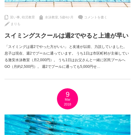
習い事
,
幼児教育
水泳教室
,
5歳4か月
コメントを書く
まりも
スイミングスクールは週2でやると上達が早い
「スイミングは週2でやった方がいい」 と友達が以前、力説していました。
息子は現在、週2でプールに通っています。 うち1日は市区町村が主催してい
る激安水泳教室（月2,000円）。 うち1日はお父さんと一緒に区民プールへ
GO（月約2,500円）。 週2でプールに通っても5,000円せ…
9
Mar
2018