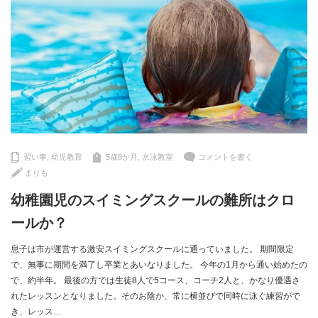
習い事
,
幼児教育
5歳8か月
,
水泳教室
コメントを書く
まりも
幼稚園児のスイミングスクールの難所はクロ
ールか？
息子は市が運営する激安スイミングスクールに通っていました。 期間限定
で、無事に期間を満了し卒業とあいなりました。 今年の1月から通い始めたの
で、約半年。 最後の方では生徒8人で5コース、コーチ2人と、かなり優遇さ
れたレッスンとなりました。そのお陰か、常に横並びで同時に泳ぐ練習がで
き、レッス…