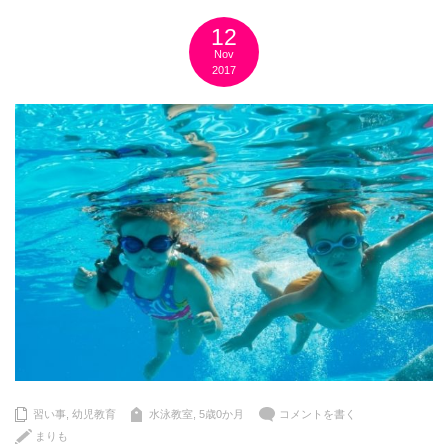
12
Nov
2017
習い事
,
幼児教育
水泳教室
,
5歳0か月
コメントを書く
まりも