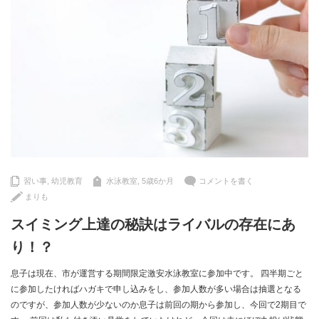
習い事
,
幼児教育
水泳教室
,
5歳6か月
コメントを書く
まりも
スイミング上達の秘訣はライバルの存在にあ
り！？
息子は現在、市が運営する期間限定激安水泳教室に参加中です。 四半期ごと
に参加したければハガキで申し込みをし、参加人数が多い場合は抽選となる
のですが、参加人数が少ないのか息子は前回の期から参加し、今回で2期目で