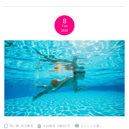
8
Feb
2018
習い事
,
幼児教育
水泳教室
,
5歳3か月
コメントを書く