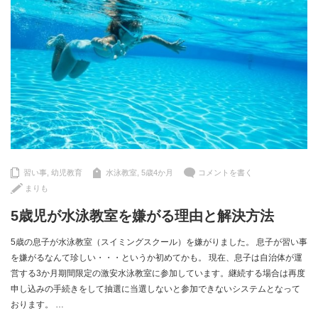
習い事
,
幼児教育
水泳教室
,
5歳4か月
コメントを書く
まりも
5歳児が水泳教室を嫌がる理由と解決方法
5歳の息子が水泳教室（スイミングスクール）を嫌がりました。 息子が習い事
を嫌がるなんて珍しい・・・というか初めてかも。 現在、息子は自治体が運
営する3か月期間限定の激安水泳教室に参加しています。継続する場合は再度
申し込みの手続きをして抽選に当選しないと参加できないシステムとなって
おります。 …