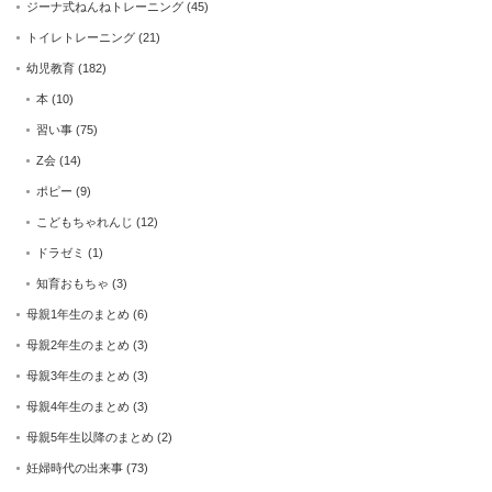
ジーナ式ねんねトレーニング
(45)
トイレトレーニング
(21)
幼児教育
(182)
本
(10)
習い事
(75)
Z会
(14)
ポピー
(9)
こどもちゃれんじ
(12)
ドラゼミ
(1)
知育おもちゃ
(3)
母親1年生のまとめ
(6)
母親2年生のまとめ
(3)
母親3年生のまとめ
(3)
母親4年生のまとめ
(3)
母親5年生以降のまとめ
(2)
妊婦時代の出来事
(73)