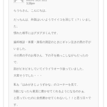
2015年 12月 11日
3:28pm
らうらさん、こんにちは。
だっちんは、外面はいいようでイイコを演じて（？）いまし
た。
慣れた相手にはグダグダくんです。
歯科検診・体重・身長の測定のときにギャン泣きの男の子が
いました。
その男の子のお母さん、下の子を抱っこしながらだったの
で、
顔がピキピキしていてイライラオーラ放っていました。
大変そうでした・・・
私も「はみがきじょうずかな」のコーナーを見て、
3歳になったら素直に磨かせてくれるようになるのかぁ、
と思っていたのに全然磨かせてくれないし！！と思う日々で
す。