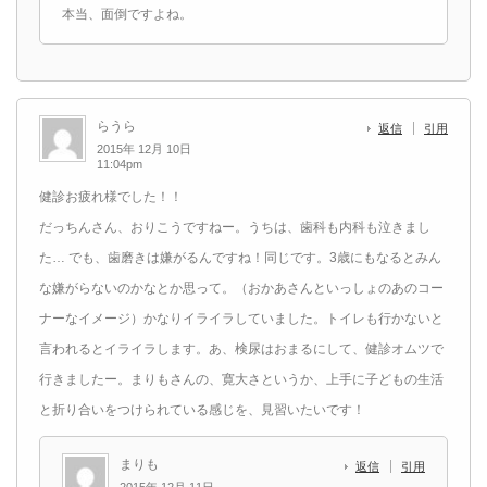
本当、面倒ですよね。
らうら
返信
引用
2015年 12月 10日
11:04pm
健診お疲れ様でした！！
だっちんさん、おりこうですねー。うちは、歯科も内科も泣きまし
た… でも、歯磨きは嫌がるんですね！同じです。3歳にもなるとみん
な嫌がらないのかなとか思って。（おかあさんといっしょのあのコー
ナーなイメージ）かなりイライラしていました。トイレも行かないと
言われるとイライラします。あ、検尿はおまるにして、健診オムツで
行きましたー。まりもさんの、寛大さというか、上手に子どもの生活
と折り合いをつけられている感じを、見習いたいです！
まりも
返信
引用