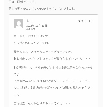
正直、面倒です（笑）
聴力検査とかコレでいいのか？ってレベルですよね。
まりも
返信
引用
2015年 12月 11日
3:35pm
草子さん、お久しぶりです。
引っ越されたみたいですね。
長女ちゃん、とうとうネットデビューですか。
私も将来このブログをだっちんが見たらまずいですね・・・
3歳児健診、今小学生の子どもを持つ友達は行かなかったそう
です。
「仕事があるのに行けるわけがない！」と言っていました。
今のご時世、3歳児健診をばっくれたら虐待を疑われそうです
よね。
自宅検査、私もかなりテキトーですよ・・・