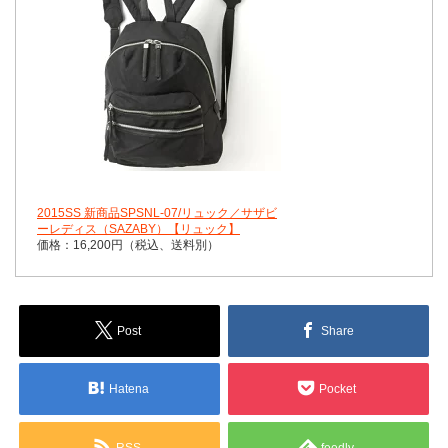
2015SS 新商品SPSNL-07/リュック／サザビ
ーレディス（SAZABY）【リュック】
価格：16,200円（税込、送料別）
Post
Share
Hatena
Pocket
RSS
feedly