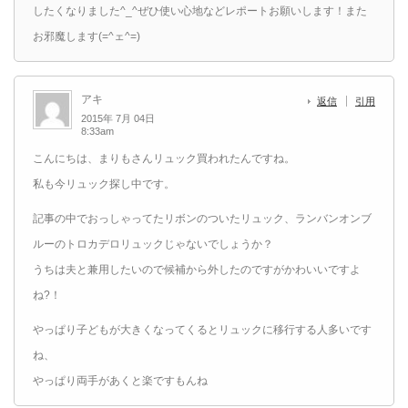
したくなりました^_^ぜひ使い心地などレポートお願いします！また
お邪魔します(=^ェ^=)
アキ
返信
引用
2015年 7月 04日
8:33am
こんにちは、まりもさんリュック買われたんですね。
私も今リュック探し中です。
記事の中でおっしゃってたリボンのついたリュック、ランバンオンブ
ルーのトロカデロリュックじゃないでしょうか？
うちは夫と兼用したいので候補から外したのですがかわいいですよ
ね?！
やっぱり子どもが大きくなってくるとリュックに移行する人多いです
ね、
やっぱり両手があくと楽ですもんね