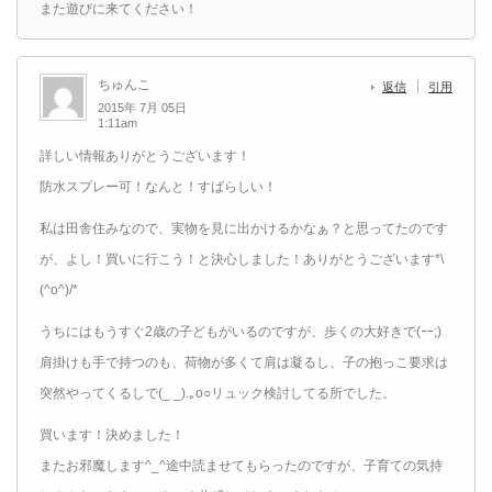
また遊びに来てください！
ちゅんこ
返信
引用
2015年 7月 05日
1:11am
詳しい情報ありがとうございます！
防水スプレー可！なんと！すばらしい！
私は田舎住みなので、実物を見に出かけるかなぁ？と思ってたのです
が、よし！買いに行こう！と決心しました！ありがとうございます*\
(^o^)/*
うちにはもうすぐ2歳の子どもがいるのですが、歩くの大好きで(ｰｰ;)
肩掛けも手で持つのも、荷物が多くて肩は凝るし、子の抱っこ要求は
突然やってくるしで(_ _).｡o○リュック検討してる所でした。
買います！決めました！
またお邪魔します^_^途中読ませてもらったのですが、子育ての気持