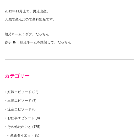
2012年11月上旬、男児出産。
35歳で産んだので高齢出産です。
胎児ネーム：ダフ、だっちん
赤子HN：胎児ネームを踏襲して、だっちん
カテゴリー
妊娠エピソード
(22)
出産エピソード
(7)
流産エピソード
(8)
お仕事エピソード
(8)
その他たわごと
(175)
産後ダイエット
(5)