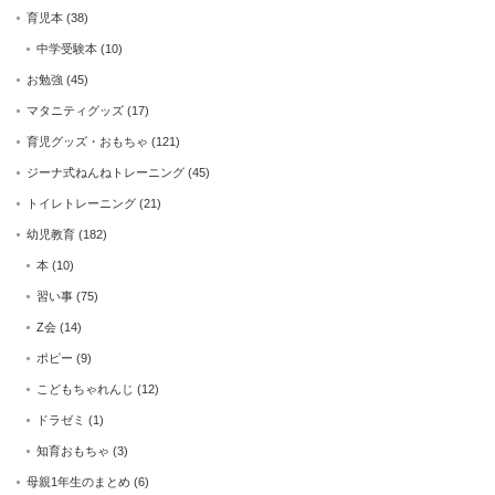
育児本
(38)
中学受験本
(10)
お勉強
(45)
マタニティグッズ
(17)
育児グッズ・おもちゃ
(121)
ジーナ式ねんねトレーニング
(45)
トイレトレーニング
(21)
幼児教育
(182)
本
(10)
習い事
(75)
Z会
(14)
ポピー
(9)
こどもちゃれんじ
(12)
ドラゼミ
(1)
知育おもちゃ
(3)
母親1年生のまとめ
(6)