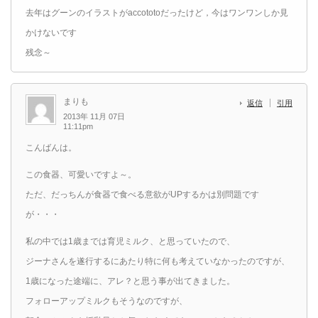
去年はグーンのイラストがaccototoだったけど，今はワンワンしか見
かけないです
残念～
まりも
返信
引用
2013年 11月 07日
11:11pm
こんばんは。
この食器、可愛いですよ～。
ただ、だっちんが食器で食べる意欲がUPするかは別問題です
が・・・
私の中では1歳までは育児ミルク、と思っていたので、
ジーナさんを遂行するにあたり特に何も考えていなかったのですが、
1歳になった途端に、アレ？と思う事が出てきました。
フォローアップミルクもそうなのですが、