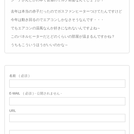
ジーナさんとかの本て普通のミルク前提なんでしょうか？
去年は本当の赤子だったのでガスファンヒーターつけてたんですけど
今年は動き回るのでエアコンしかなさそうなんです・・・
でもエアコンの温風なんか好きになれないんですよね～
このパネルヒーターだとどのくらいの部屋が温まるんですかね？
うちもこういうほうがいいのかな～
名前
( 必須 )
E-MAIL
( 必須 ) - 公開されません -
URL