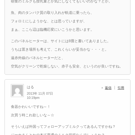
朝食のミルクも授乳量とか気にしなくてもいいのかな？とか。
魚、肉のタンパク質の取り入れが軌道に乗ったら、
フォロミにしようかな、とは思っていますが、
まぁ、ここら辺は臨機応変にいこうかと思います。
このパネルヒーターは、サイトには8畳と書いてありました。
うちは置き場所も考えて、これくらいが妥当かな・・・と。
遠赤外線のパネルヒーターだと、
空気がクリーンで乾燥しない、赤子も安全、というのが良いですね。
はる
返信
引用
2013年 11月 07日
10:19pm
食器かわいいですね～！
次買う時これ欲しいな～☆
そういえば外国ってフォローアップミルクってあるんですかね？