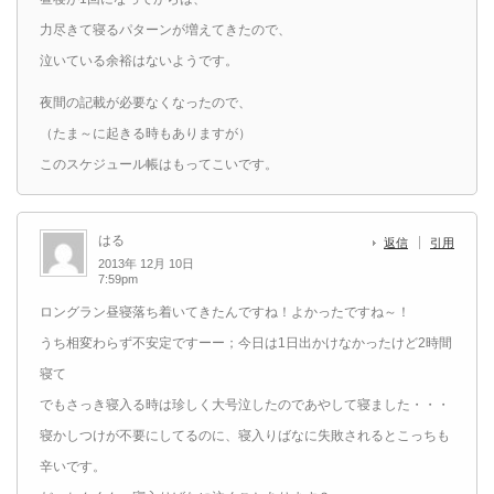
力尽きて寝るパターンが増えてきたので、
泣いている余裕はないようです。
夜間の記載が必要なくなったので、
（たま～に起きる時もありますが）
このスケジュール帳はもってこいです。
はる
返信
引用
2013年 12月 10日
7:59pm
ロングラン昼寝落ち着いてきたんですね！よかったですね～！
うち相変わらず不安定ですーー；今日は1日出かけなかったけど2時間
寝て
でもさっき寝入る時は珍しく大号泣したのであやして寝ました・・・
寝かしつけが不要にしてるのに、寝入りばなに失敗されるとこっちも
辛いです。