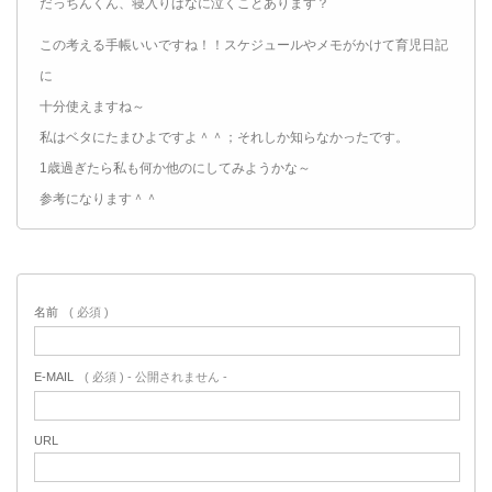
だっちんくん、寝入りばなに泣くことあります？
この考える手帳いいですね！！スケジュールやメモがかけて育児日記
に
十分使えますね～
私はベタにたまひよですよ＾＾；それしか知らなかったです。
1歳過ぎたら私も何か他のにしてみようかな～
参考になります＾＾
名前
( 必須 )
E-MAIL
( 必須 ) - 公開されません -
URL