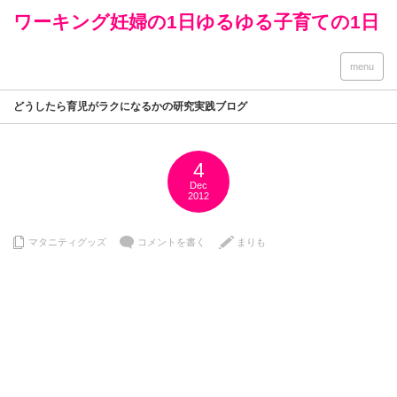
ワーキング妊婦の1日ゆるゆる子育ての1日
menu
どうしたら育児がラクになるかの研究実践ブログ
4
Dec
2012
マタニティグッズ
コメントを書く
まりも