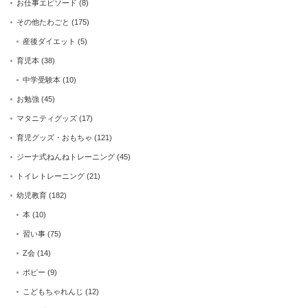
お仕事エピソード
(8)
その他たわごと
(175)
産後ダイエット
(5)
育児本
(38)
中学受験本
(10)
お勉強
(45)
マタニティグッズ
(17)
育児グッズ・おもちゃ
(121)
ジーナ式ねんねトレーニング
(45)
トイレトレーニング
(21)
幼児教育
(182)
本
(10)
習い事
(75)
Z会
(14)
ポピー
(9)
こどもちゃれんじ
(12)