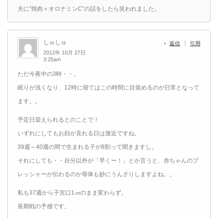
夫に”焼肉＋オロナミンC”の話をしたら笑われました。
しゅしゅ
返信
引用
2012年 10月 27日
3:25am
ただ今夜中の3時・・。
眠りが浅くなり、12時に寝てはこの時間に目覚めるのが日常となって
ます。。
予定日迎えられるとのことで！
いずれにしてもお顔が見れる日は激近ですね。
39週～40週の間で生まれる子が8割って聞きますし。
それにしても・・自分以外が「早くー！」とか言うと、赤ちゃんのプ
レッシャーが伝わるのか母体も妙にうんざりしますよね。。
私も37週から子宮口1㎝のまま変わらず。
長期戦の予感です。