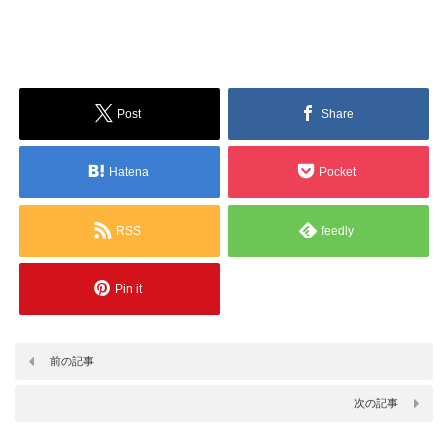
Post
Share
Hatena
Pocket
RSS
feedly
Pin it
前の記事
次の記事