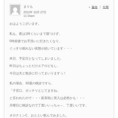
まりも
返信
引用
2012年 10月 27日
11:16am
おはようございます。
私も、夜は1時くらいまで寝つけず、
5時前後でお手洗いに行きたくなり、
ぐっすり眠れない状態が続いています・・・
本日、予定日となってしまいました。
昨日はちょっとだけエアロビをし、
今日は夫と散歩に行ってまいりますっ！
私の場合、38週の検診ですら、
「子宮口、ガッチリとじてますね」
と言われたので・・・延長戦に突入は必然かも・・・
月曜日に検診なので丁度いいっちゃ～、丁度いいです。
オロナミンC、おととい飲んでみました。