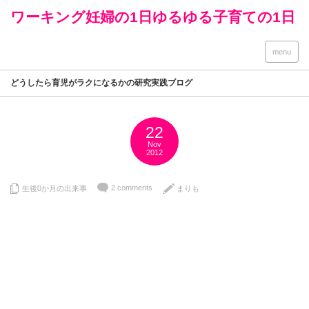
ワーキング妊婦の1日ゆるゆる子育ての1日
menu
どうしたら育児がラクになるかの研究実践ブログ
22
Nov
2012
2 comments
生後0か月の出来事
まりも