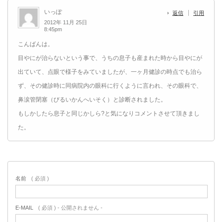
いっぽ
返信
引用
2012年 11月 25日
8:45pm
こんばんは。
目やにが治らないという事で、うちの息子も産まれた時から目やにが
出ていて、点眼で様子をみていましたが、一ヶ月健診の時点でも治ら
ず、その健診時に同病院内の眼科に行くように言われ、その眼科で、
鼻涙管閉塞（びるいかんへいそく）と診断されました。
もしかしたら息子と同じかしら?と気になりコメントさせて頂きまし
た。
名前
( 必須 )
E-MAIL
( 必須 ) - 公開されません -