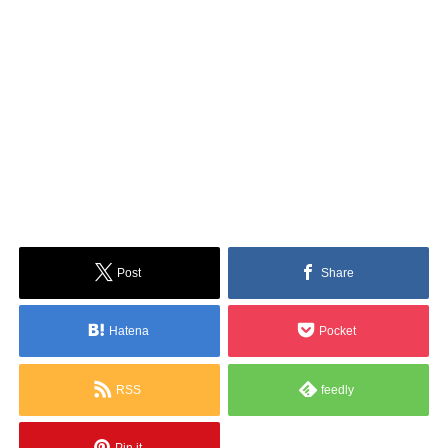
Post
Share
Hatena
Pocket
RSS
feedly
Pin it