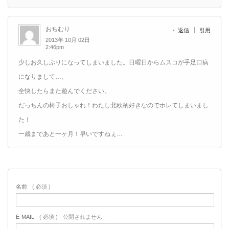
おちむり
返信
引用
2013年 10月 02日
2:46pm
少しお久しぶりになってしまいました。日曜日からムスコが手足口病
になりまして…。
全快したらまた遊んでください。
だっちんの椅子おしゃれ！わたし北欧柄好きなのでホレてしまいまし
た！
一歳まであと一ヶ月！早いですねぇ…
名前
( 必須 )
E-MAIL
( 必須 ) - 公開されません -