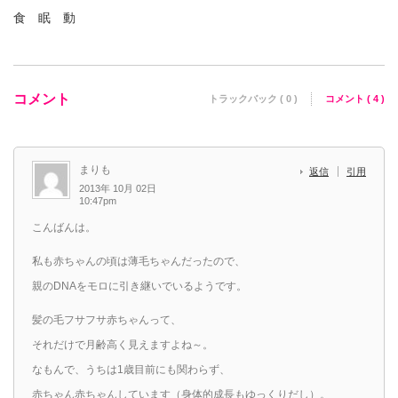
食 眠 動
コメント
トラックバック ( 0 )
コメント ( 4 )
まりも
返信
引用
2013年 10月 02日
10:47pm
こんばんは。
私も赤ちゃんの頃は薄毛ちゃんだったので、
親のDNAをモロに引き継いでいるようです。
髪の毛フサフサ赤ちゃんって、
それだけで月齢高く見えますよね～。
なもんで、うちは1歳目前にも関わらず、
赤ちゃん赤ちゃんしています（身体的成長もゆっくりだし）。