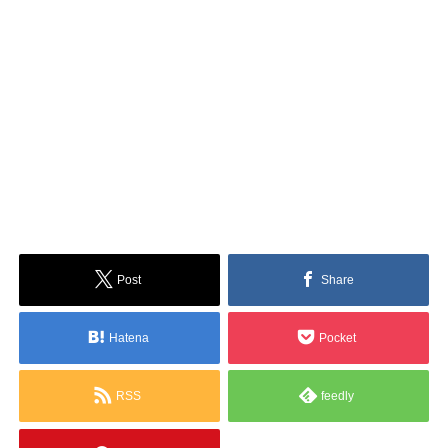
Post
Share
Hatena
Pocket
RSS
feedly