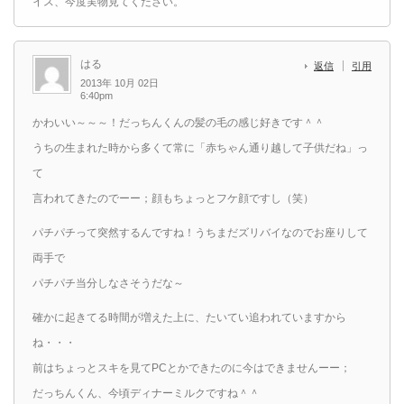
イス、今度実物見てください。
はる
返信
引用
2013年 10月 02日
6:40pm
かわいい～～～！だっちんくんの髪の毛の感じ好きです＾＾
うちの生まれた時から多くて常に「赤ちゃん通り越して子供だね」っ
て
言われてきたのでーー；顔もちょっとフケ顔ですし（笑）
パチパチって突然するんですね！うちまだズリバイなのでお座りして
両手で
パチパチ当分しなさそうだな～
確かに起きてる時間が増えた上に、たいてい追われていますから
ね・・・
前はちょっとスキを見てPCとかできたのに今はできませんーー；
だっちんくん、今頃ディナーミルクですね＾＾