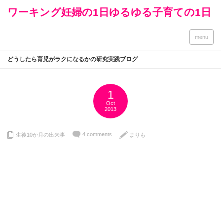
ワーキング妊婦の1日ゆるゆる子育ての1日
menu
どうしたら育児がラクになるかの研究実践ブログ
1
Oct
2013
4 comments
生後10か月の出来事
まりも