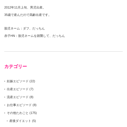
2012年11月上旬、男児出産。
35歳で産んだので高齢出産です。
胎児ネーム：ダフ、だっちん
赤子HN：胎児ネームを踏襲して、だっちん
カテゴリー
妊娠エピソード
(22)
出産エピソード
(7)
流産エピソード
(8)
お仕事エピソード
(8)
その他たわごと
(175)
産後ダイエット
(5)