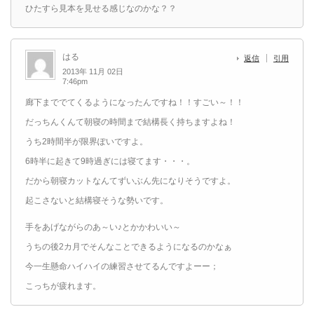
ひたすら見本を見せる感じなのかな？？
はる
返信
引用
2013年 11月 02日
7:46pm
廊下まででてくるようになったんですね！！すごい～！！
だっちんくんて朝寝の時間まで結構長く持ちますよね！
うち2時間半が限界ぽいですよ。
6時半に起きて9時過ぎには寝てます・・・。
だから朝寝カットなんてずいぶん先になりそうですよ。
起こさないと結構寝そうな勢いです。
手をあげながらのあ～い♪とかかわいい～
うちの後2カ月でそんなことできるようになるのかなぁ
今一生懸命ハイハイの練習させてるんですよーー；
こっちが疲れます。