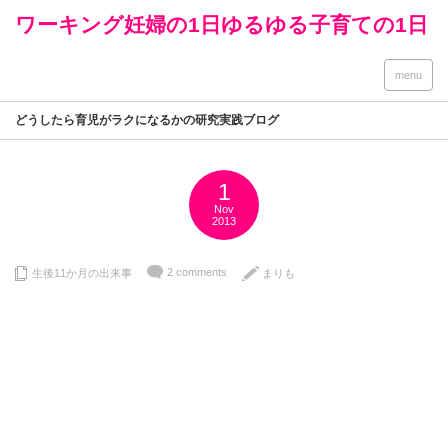
ワーキング妊婦の1日ゆるゆる子育ての1日
menu
どうしたら育児がラクになるかの研究実践ブログ
1
Nov
2013
2 comments
生後11か月の出来事
まりも