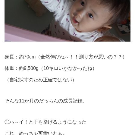
身長：約70cm（全然伸びね～！！測り方が悪いの？？）
体重：約9,500g（10キロいかなかったね）
（自宅採寸のため正確ではない）
そんな11か月のだっちんの成長記録。
①ハ～イ！と手を挙げるようになった
これ、めっちゃ可愛いわぁ。