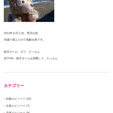
2012年11月上旬、男児出産。
35歳で産んだので高齢出産です。
胎児ネーム：ダフ、だっちん
赤子HN：胎児ネームを踏襲して、だっちん
カテゴリー
妊娠エピソード
(22)
出産エピソード
(7)
流産エピソード
(8)