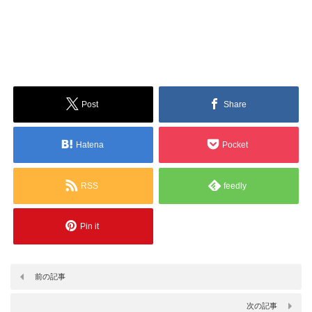
Post
Share
Hatena
Pocket
RSS
feedly
Pin it
前の記事
次の記事