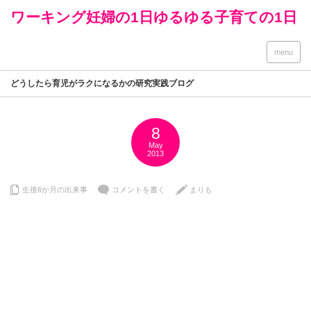
ワーキング妊婦の1日ゆるゆる子育ての1日
menu
どうしたら育児がラクになるかの研究実践ブログ
8
May
2013
生後6か月の出来事
コメントを書く
まりも