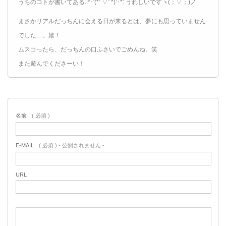
うちのコトが書いてある.:*･'(*ﾟ▽ﾟ*)’･*: うれしいですヽ(；▽；)ノ
まさかリアルだっちんに会える日が来るとは、夢にも思っていません
でした…。嬉！
ムスコったら、だっちんの口ふさいでごめんね。笑
また遊んでくださーい！
名前
( 必須 )
E-MAIL
( 必須 ) - 公開されません -
URL