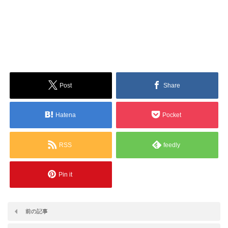
Post
Share
Hatena
Pocket
RSS
feedly
Pin it
前の記事