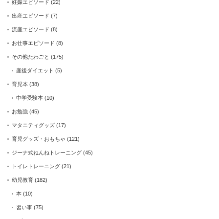
妊娠エピソード
(22)
出産エピソード
(7)
流産エピソード
(8)
お仕事エピソード
(8)
その他たわごと
(175)
産後ダイエット
(5)
育児本
(38)
中学受験本
(10)
お勉強
(45)
マタニティグッズ
(17)
育児グッズ・おもちゃ
(121)
ジーナ式ねんねトレーニング
(45)
トイレトレーニング
(21)
幼児教育
(182)
本
(10)
習い事
(75)