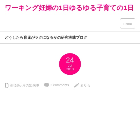
ワーキング妊婦の1日ゆるゆる子育ての1日
menu
どうしたら育児がラクになるかの研究実践ブログ
24
Jul
2013
2 comments
生後8か月の出来事
まりも