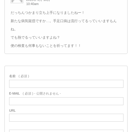
10:40am
だっちんつかまり立ち上手になりましたねー！
新たな病気疑惑ですか…。手足口病は流行ってるっていいますもん
ね。
でも熱でるっていいますよね？
便の検査も何事もないことを祈ってます！！
名前
( 必須 )
E-MAIL
( 必須 ) - 公開されません -
URL