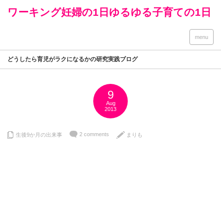
ワーキング妊婦の1日ゆるゆる子育ての1日
menu
どうしたら育児がラクになるかの研究実践ブログ
9
Aug
2013
2 comments
生後9か月の出来事
まりも