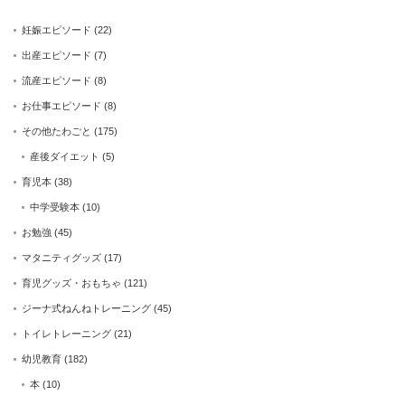
妊娠エピソード
(22)
出産エピソード
(7)
流産エピソード
(8)
お仕事エピソード
(8)
その他たわごと
(175)
産後ダイエット
(5)
育児本
(38)
中学受験本
(10)
お勉強
(45)
マタニティグッズ
(17)
育児グッズ・おもちゃ
(121)
ジーナ式ねんねトレーニング
(45)
トイレトレーニング
(21)
幼児教育
(182)
本
(10)