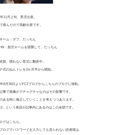
12年11月上旬、男児出産。
歳で産んだので高齢出産です。
ネーム：ダフ、だっちん
HN：胎児ネームを踏襲して、だっちん
絶賛、慣れない育児に翻弄中。
ナ式のねんトレを2か月半から開始。
15年8月30日よりFC2ブログからこちらのブログに移転。
記事で画像がグチャグチャなのはその影響です。
のある時に修正していくことを考えつつあります。
C2」という単語が記事内にあるのはこの余韻です。
ログはこちら。
ブログでパスワードを入力しても見られない読者様は、