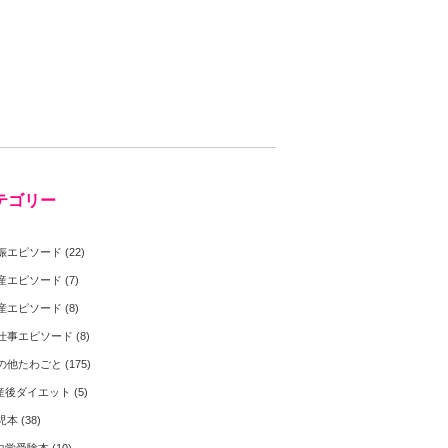
テゴリー
娠エピソード
(22)
産エピソード
(7)
産エピソード
(8)
仕事エピソード
(8)
の他たわごと
(175)
産後ダイエット
(5)
児本
(38)