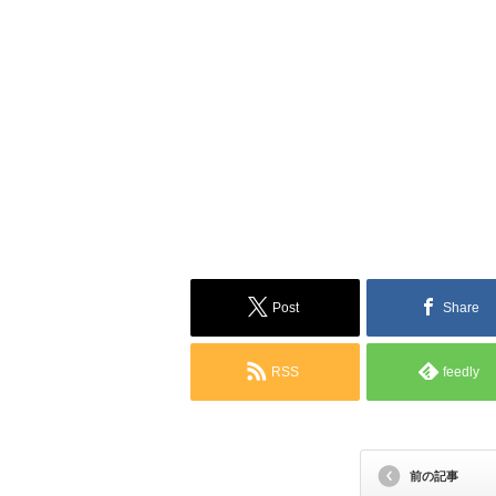
Post
Share
RSS
feedly
前の記事