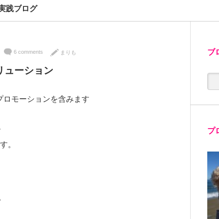
実践ブログ
ブ
6 comments
まりも
リューション
プロモーションを含みます
、
プ
です。
。