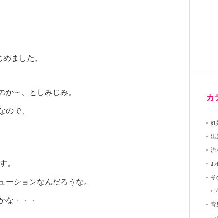
じめました。
のか～、としみじみ。
カ
なので、
妊
出
流
です。
お
そ
ューションなんだろうな。
かな・・・
育