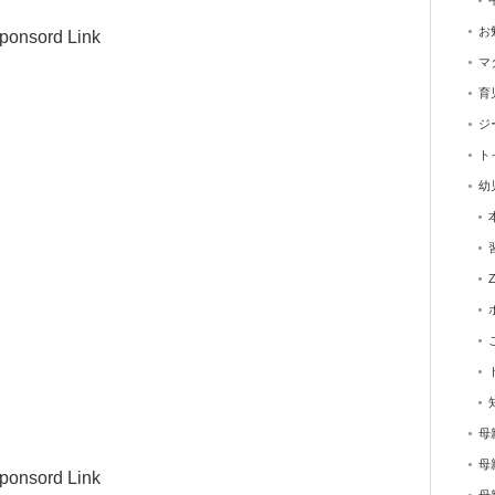
お
ponsord Link
マ
育
ジ
ト
幼
母
母
ponsord Link