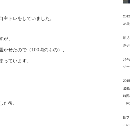
、
20
自主トレをしていました。
35
胎児
すが、
赤子
履かせたので（100均のもの）、
只今
使っています。
ジー
20
過去
時間
した後、
「F
旧ブ
この