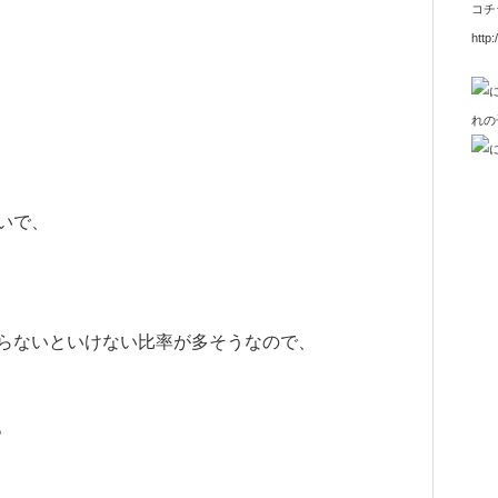
コチ
http:
いで、
らないといけない比率が多そうなので、
。