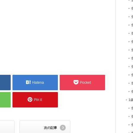
Hatena
Pocket
Pin it
1
次の記事