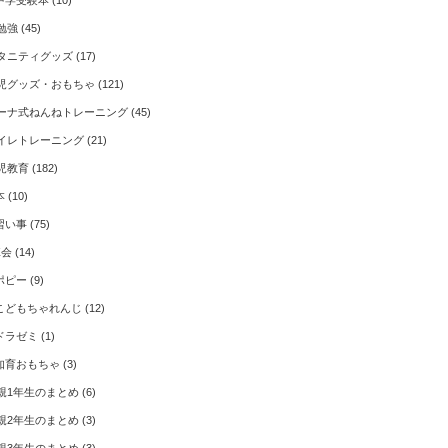
中学受験本
(10)
勉強
(45)
タニティグッズ
(17)
児グッズ・おもちゃ
(121)
ーナ式ねんねトレーニング
(45)
イレトレーニング
(21)
児教育
(182)
本
(10)
習い事
(75)
Z会
(14)
ポピー
(9)
こどもちゃれんじ
(12)
ドラゼミ
(1)
知育おもちゃ
(3)
親1年生のまとめ
(6)
親2年生のまとめ
(3)