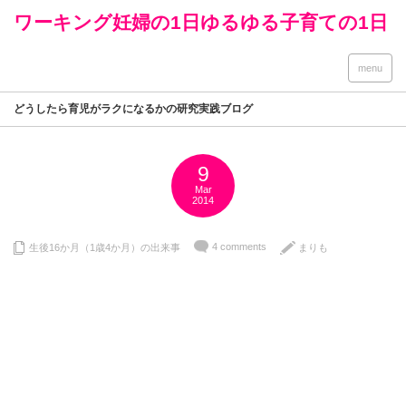
ワーキング妊婦の1日ゆるゆる子育ての1日
menu
どうしたら育児がラクになるかの研究実践ブログ
9
Mar
2014
4 comments
生後16か月（1歳4か月）の出来事
まりも