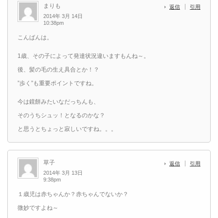
まりも
返信
引用
2014年 3月 14日
10:38pm
こんばんは。
1歳、その子によって発達状況違いますもんね～。
後、髪の毛の生え具合とか！？
”歩く”も重要ポイントですね。
今は鏡餅みたいなだっちんも、
そのうちシュッ！となるのかな？
と思うとちょっと寂しいですね。。。
草子
返信
引用
2014年 3月 13日
9:38pm
１歳児は赤ちゃんか？赤ちゃんでないか？
微妙ですよね～