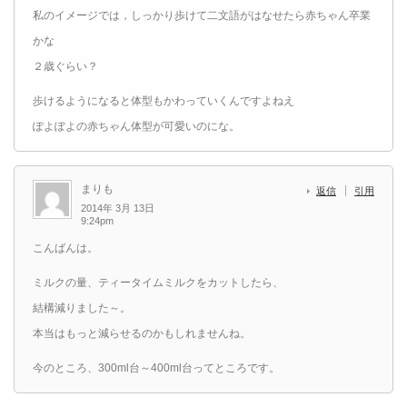
私のイメージでは，しっかり歩けて二文語がはなせたら赤ちゃん卒業
かな
２歳ぐらい？
歩けるようになると体型もかわっていくんですよねえ
ぽよぽよの赤ちゃん体型が可愛いのにな。
まりも
返信
引用
2014年 3月 13日
9:24pm
こんばんは。
ミルクの量、ティータイムミルクをカットしたら、
結構減りました～。
本当はもっと減らせるのかもしれませんね。
今のところ、300ml台～400ml台ってところです。