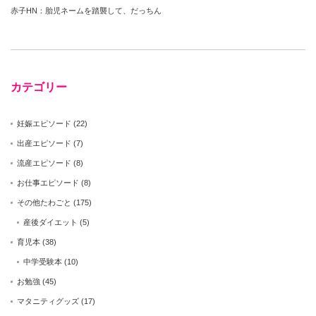
赤子HN：胎児ネームを踏襲して、だっちん
カテゴリー
妊娠エピソード
(22)
出産エピソード
(7)
流産エピソード
(8)
お仕事エピソード
(8)
その他たわごと
(175)
産後ダイエット
(5)
育児本
(38)
中学受験本
(10)
お勉強
(45)
マタニティグッズ
(17)