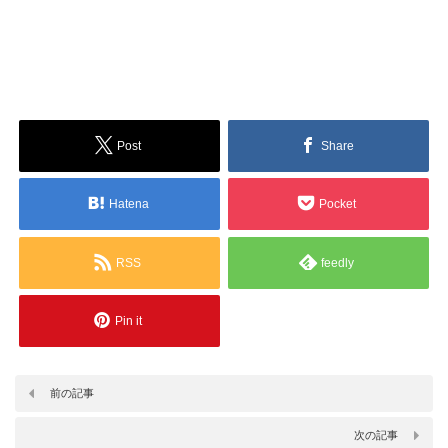
Post
Share
Hatena
Pocket
RSS
feedly
Pin it
前の記事
次の記事