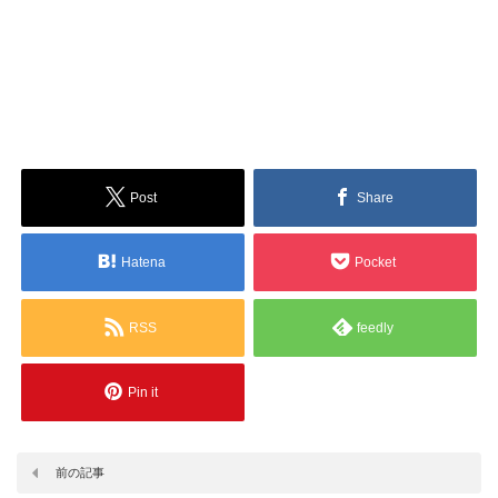
Post
Share
Hatena
Pocket
RSS
feedly
Pin it
前の記事