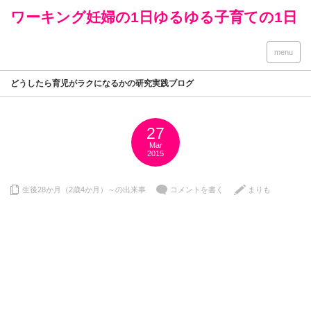
ワーキング妊婦の1日ゆるゆる子育ての1日
menu
どうしたら育児がラクになるかの研究実践ブログ
27
Mar
2015
生後28か月（2歳4か月）～の出来事
コメントを書く
まりも