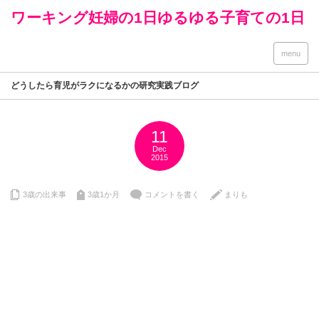
ワーキング妊婦の1日ゆるゆる子育ての1日
menu
どうしたら育児がラクになるかの研究実践ブログ
11
Dec
2015
3歳の出来事
3歳1か月
コメントを書く
まりも