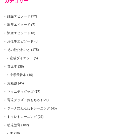
カテゴリー
妊娠エピソード
(22)
出産エピソード
(7)
流産エピソード
(8)
お仕事エピソード
(8)
その他たわごと
(175)
産後ダイエット
(5)
育児本
(38)
中学受験本
(10)
お勉強
(45)
マタニティグッズ
(17)
育児グッズ・おもちゃ
(121)
ジーナ式ねんねトレーニング
(45)
トイレトレーニング
(21)
幼児教育
(182)
本
(10)