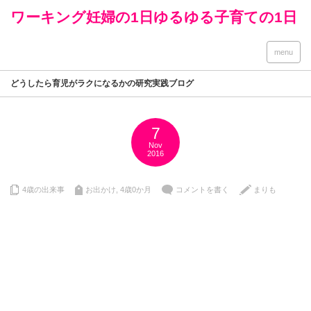
ワーキング妊婦の1日ゆるゆる子育ての1日
menu
どうしたら育児がラクになるかの研究実践ブログ
7
Nov
2016
4歳の出来事
お出かけ
,
4歳0か月
コメントを書く
まりも