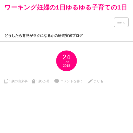
ワーキング妊婦の1日ゆるゆる子育ての1日
menu
どうしたら育児がラクになるかの研究実践ブログ
24
Jan
2018
5歳の出来事
5歳2か月
コメントを書く
まりも