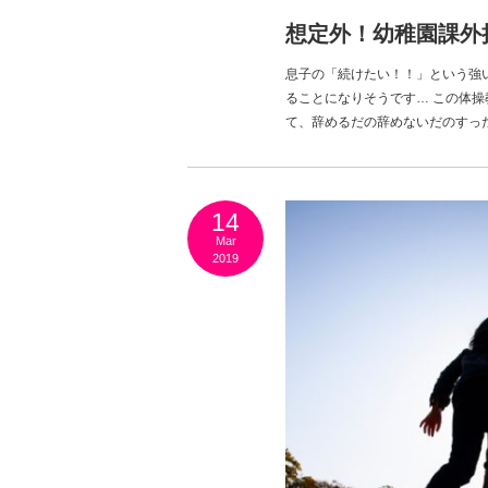
想定外！幼稚園課外
息子の「続けたい！！」という強
ることになりそうです… この体
て、辞めるだの辞めないだのすったもんだな
14
Mar
2019