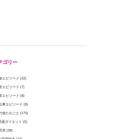
テゴリー
娠エピソード
(22)
産エピソード
(7)
産エピソード
(8)
仕事エピソード
(8)
の他たわごと
(175)
産後ダイエット
(5)
児本
(38)