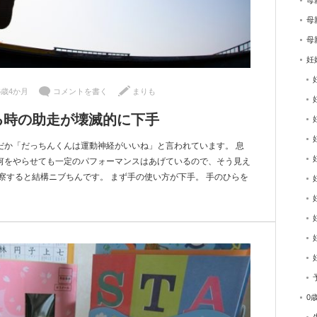
母
母
母
妊
6歳4か月
コメントを書く
まりも
る時の助走が壊滅的に下手
だか「だっちんくんは運動神経がいいね」と言われています。 息
何をやらせても一定のパフォーマンスはあげているので、そう見え
察すると結構ニブちんです。 まず手の使い方が下手。 手のひらを
0