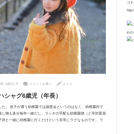
コチ
http:
事
,
6歳4か月
コメントを書く
まりも
ハシャグ6歳児（年長）
した。 息子が通う幼稚園では謝恩会というのはなく、幼稚園内で
催し物も多分毎年一緒だし、ランチの手配も幼稚園側（と卒対委員
子供と一緒に幼稚園に行くだけという非常にラクなものです。 ラ