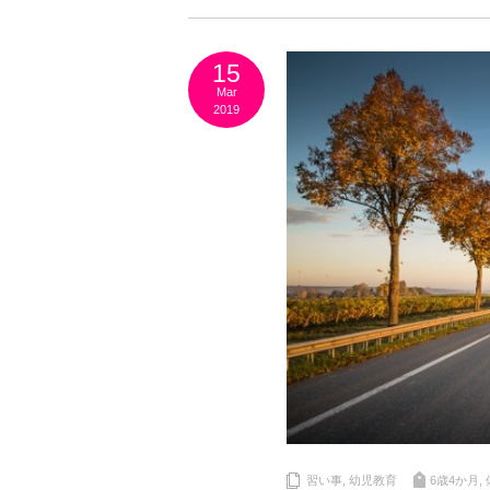
15
Mar
2019
習い事
,
幼児教育
6歳4か月
,