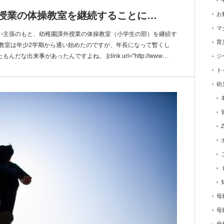
授業の体操教室を継続することに…
お
マ
い主張のもと、幼稚園課外授業の体操教室（小学生の部）を継続す
育
操教室は年少2学期から通い始めたのですが、年長になって暫くし
出来事があったんですよね。 [clink url="http://www…
ジ
ト
幼
母
母