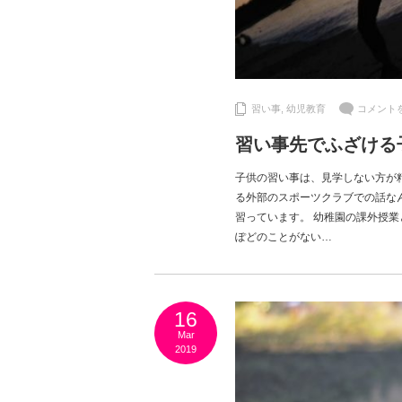
習い事
,
幼児教育
コメント
習い事先でふざける
子供の習い事は、見学しない方が
る外部のスポーツクラブでの話な
習っています。 幼稚園の課外授
ぽどのことがない…
16
Mar
2019