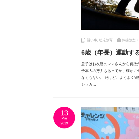
習い事
,
幼児教育
体操教室
,
6歳（年長）運動す
息子はお友達のママさんから何故
子本人の努力もあってか、確かに
なくもない。 だけど、よくよく観
シッカ…
13
Mar
2019