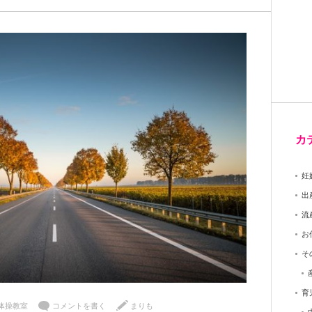
カ
妊
出
流
お
そ
育
体操教室
コメントを書く
まりも