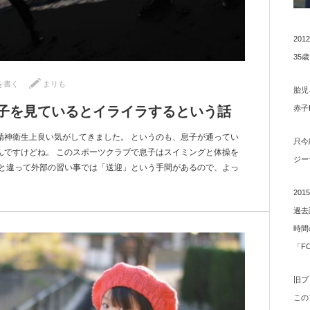
20
35
を書く
まりも
胎児
子を見ているとイライラするという話
赤子
精神衛生上良い気がしてきました。 というのも、息子が通ってい
只今
んですけどね。 このスポーツクラブで息子はスイミングと体操を
ジー
業と違って外部の習い事では「送迎」という手間があるので、よっ
20
過去
時間
「F
旧ブ
この