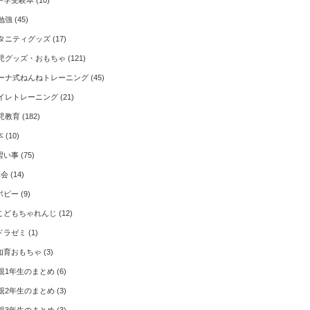
中学受験本
(10)
勉強
(45)
タニティグッズ
(17)
児グッズ・おもちゃ
(121)
ーナ式ねんねトレーニング
(45)
イレトレーニング
(21)
児教育
(182)
本
(10)
習い事
(75)
Z会
(14)
ポピー
(9)
こどもちゃれんじ
(12)
ドラゼミ
(1)
知育おもちゃ
(3)
親1年生のまとめ
(6)
親2年生のまとめ
(3)