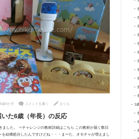
6歳4か月
コメントを書く
まりも
1
届いた6歳（年長）の反応
きました。 ⇒チャレンジの教材詳細はこちら この教材が届く数日
ャを結構処分したんですけどね・・・まーた、オモチャが増えまし