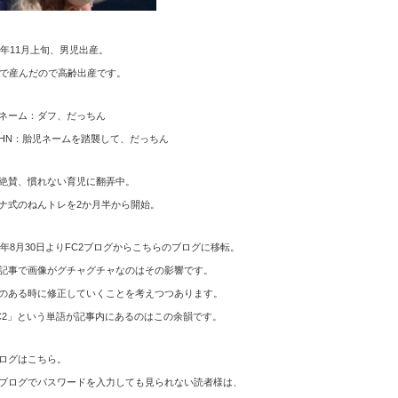
12年11月上旬、男児出産。
歳で産んだので高齢出産です。
ネーム：ダフ、だっちん
HN：胎児ネームを踏襲して、だっちん
絶賛、慣れない育児に翻弄中。
ナ式のねんトレを2か月半から開始。
15年8月30日よりFC2ブログからこちらのブログに移転。
記事で画像がグチャグチャなのはその影響です。
のある時に修正していくことを考えつつあります。
C2」という単語が記事内にあるのはこの余韻です。
ログはこちら。
ブログでパスワードを入力しても見られない読者様は、