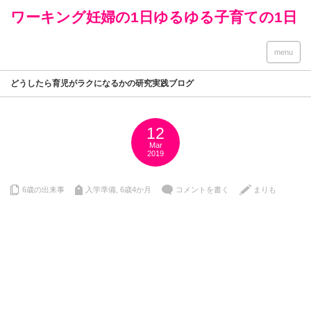
ワーキング妊婦の1日ゆるゆる子育ての1日
menu
どうしたら育児がラクになるかの研究実践ブログ
12
Mar
2019
6歳の出来事
入学準備
,
6歳4か月
コメントを書く
まりも