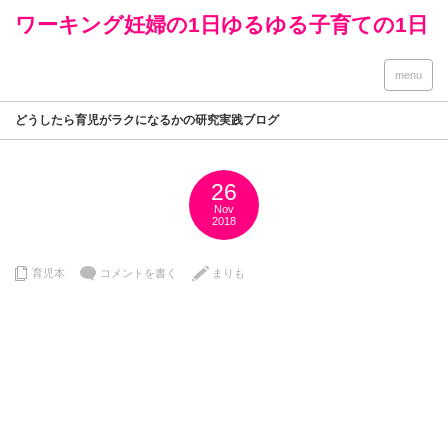
ワーキング妊婦の1日ゆるゆる子育ての1日
menu
どうしたら育児がラクになるかの研究実践ブログ
26
Nov
2018
育児本
コメントを書く
まりも