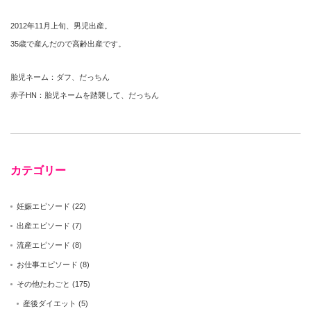
2012年11月上旬、男児出産。
35歳で産んだので高齢出産です。
胎児ネーム：ダフ、だっちん
赤子HN：胎児ネームを踏襲して、だっちん
カテゴリー
妊娠エピソード
(22)
出産エピソード
(7)
流産エピソード
(8)
お仕事エピソード
(8)
その他たわごと
(175)
産後ダイエット
(5)