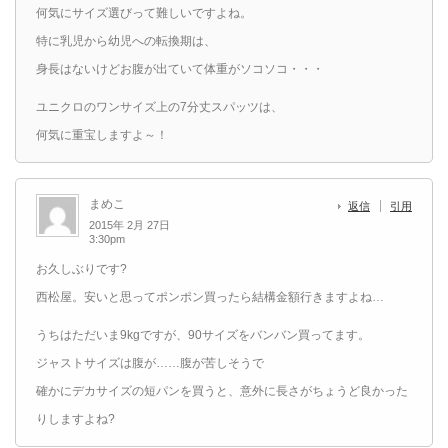
何気にサイズ選びって難しいですよね。
特に乳児から幼児への転換期は、
身長はないけどお腹が出ていて体重がソコソコ・・・
ユニクロのワンサイズ上の7分丈スパッツは、
何気に重宝しますよ～！
まめこ
返信
引用
2015年 2月 27日
3:30pm
お久しぶりです?
西松屋。安いと思ってポンポン買ったら結構金額行きますよね…
うちはただいま9kgですが、90サイズをバンバン買ってます。
ジャストサイズは腹が……腹が苦しそうで
確かにデカサイズの短パンを買うと、意外に長さがちょうど良かった
りしますよね?