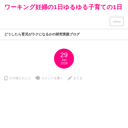
ワーキング妊婦の1日ゆるゆる子育ての1日
menu
どうしたら育児がラクになるかの研究実践ブログ
29
Jan
2019
その他たわごと
コメントを書く
まりも