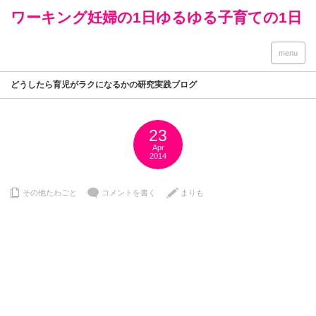
ワーキング妊婦の1日ゆるゆる子育ての1日
menu
どうしたら育児がラクになるかの研究実践ブログ
23
Apr
2014
その他たわごと
コメントを書く
まりも