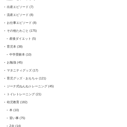
出産エピソード
(7)
流産エピソード
(8)
お仕事エピソード
(8)
その他たわごと
(175)
産後ダイエット
(5)
育児本
(38)
中学受験本
(10)
お勉強
(45)
マタニティグッズ
(17)
育児グッズ・おもちゃ
(121)
ジーナ式ねんねトレーニング
(45)
トイレトレーニング
(21)
幼児教育
(182)
本
(10)
習い事
(75)
Z会
(14)