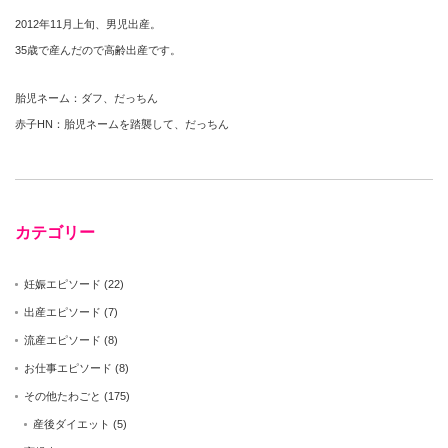
2012年11月上旬、男児出産。
35歳で産んだので高齢出産です。
胎児ネーム：ダフ、だっちん
赤子HN：胎児ネームを踏襲して、だっちん
カテゴリー
妊娠エピソード
(22)
出産エピソード
(7)
流産エピソード
(8)
お仕事エピソード
(8)
その他たわごと
(175)
産後ダイエット
(5)