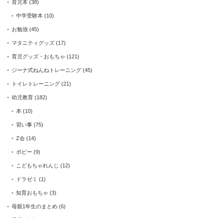
育児本
(38)
中学受験本
(10)
お勉強
(45)
マタニティグッズ
(17)
育児グッズ・おもちゃ
(121)
ジーナ式ねんねトレーニング
(45)
トイレトレーニング
(21)
幼児教育
(182)
本
(10)
習い事
(75)
Z会
(14)
ポピー
(9)
こどもちゃれんじ
(12)
ドラゼミ
(1)
知育おもちゃ
(3)
母親1年生のまとめ
(6)