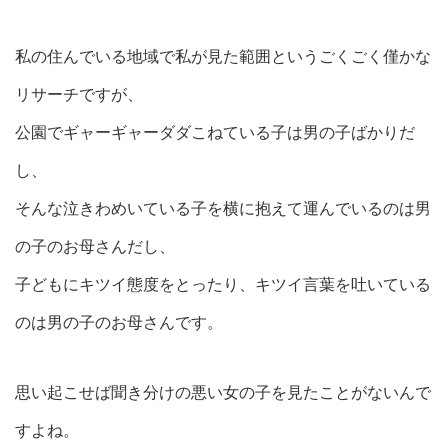
私の住んでいる地域で私が見た範囲というごくごく僅かな
リサーチですが、
公園でギャーギャーダダこねている子は男の子ばかりだ
し、
そんな泣きわめいている子を横に抱えて運んでいるのは男
の子のお母さんだし、
子どもにキツイ態度をとったり、キツイ言葉を吐いている
のは男の子のお母さんです。
思い起こせば聞き分けの悪い女の子を見たことがないんで
すよね。