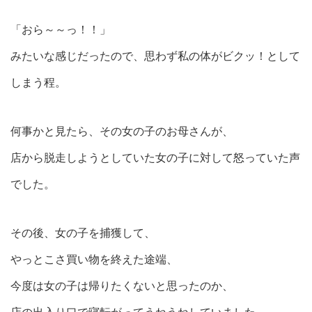
「おら～～っ！！」
みたいな感じだったので、思わず私の体がビクッ！として
しまう程。
何事かと見たら、その女の子のお母さんが、
店から脱走しようとしていた女の子に対して怒っていた声
でした。
その後、女の子を捕獲して、
やっとこさ買い物を終えた途端、
今度は女の子は帰りたくないと思ったのか、