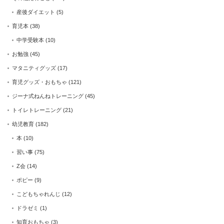
産後ダイエット
(5)
育児本
(38)
中学受験本
(10)
お勉強
(45)
マタニティグッズ
(17)
育児グッズ・おもちゃ
(121)
ジーナ式ねんねトレーニング
(45)
トイレトレーニング
(21)
幼児教育
(182)
本
(10)
習い事
(75)
Z会
(14)
ポピー
(9)
こどもちゃれんじ
(12)
ドラゼミ
(1)
知育おもちゃ
(3)