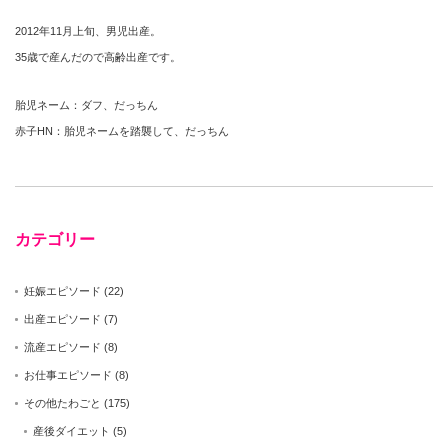
2012年11月上旬、男児出産。
35歳で産んだので高齢出産です。
胎児ネーム：ダフ、だっちん
赤子HN：胎児ネームを踏襲して、だっちん
カテゴリー
妊娠エピソード
(22)
出産エピソード
(7)
流産エピソード
(8)
お仕事エピソード
(8)
その他たわごと
(175)
産後ダイエット
(5)