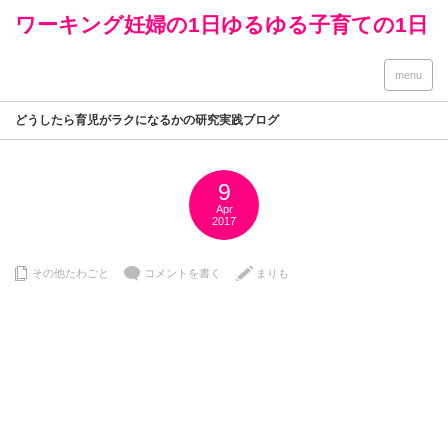
ワーキング妊婦の1日ゆるゆる子育ての1日
menu
どうしたら育児がラクになるかの研究実践ブログ
9
Apr
2017
その他たわごと
コメントを書く
まりも