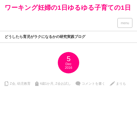
ワーキング妊婦の1日ゆるゆる子育ての1日
menu
どうしたら育児がラクになるかの研究実践ブログ
5
Dec
2016
Z会
,
幼児教育
4歳1か月
,
Z会お試し
コメントを書く
まりも