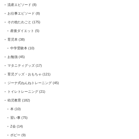
流産エピソード
(8)
お仕事エピソード
(8)
その他たわごと
(175)
産後ダイエット
(5)
育児本
(38)
中学受験本
(10)
お勉強
(45)
マタニティグッズ
(17)
育児グッズ・おもちゃ
(121)
ジーナ式ねんねトレーニング
(45)
トイレトレーニング
(21)
幼児教育
(182)
本
(10)
習い事
(75)
Z会
(14)
ポピー
(9)