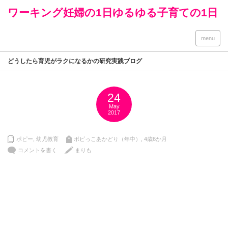
ワーキング妊婦の1日ゆるゆる子育ての1日
menu
どうしたら育児がラクになるかの研究実践ブログ
24
May
2017
ポピー
,
幼児教育
ポピっこあかどり（年中）
,
4歳6か月
コメントを書く
まりも