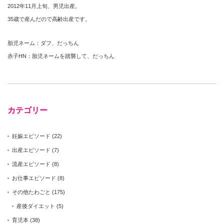
2012年11月上旬、男児出産。
35歳で産んだので高齢出産です。
胎児ネーム：ダフ、だっちん
赤子HN：胎児ネームを踏襲して、だっちん
カテゴリー
妊娠エピソード
(22)
出産エピソード
(7)
流産エピソード
(8)
お仕事エピソード
(8)
その他たわごと
(175)
産後ダイエット
(5)
育児本
(38)