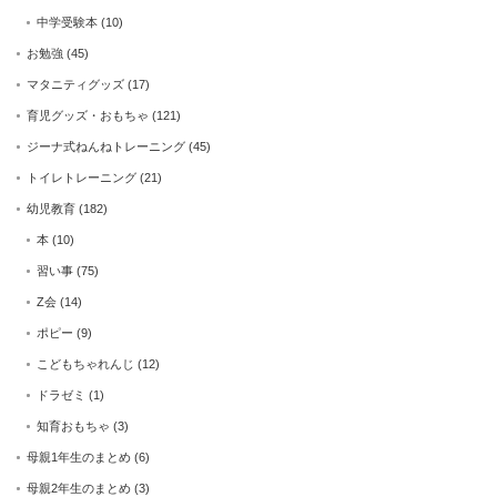
中学受験本
(10)
お勉強
(45)
マタニティグッズ
(17)
育児グッズ・おもちゃ
(121)
ジーナ式ねんねトレーニング
(45)
トイレトレーニング
(21)
幼児教育
(182)
本
(10)
習い事
(75)
Z会
(14)
ポピー
(9)
こどもちゃれんじ
(12)
ドラゼミ
(1)
知育おもちゃ
(3)
母親1年生のまとめ
(6)
母親2年生のまとめ
(3)