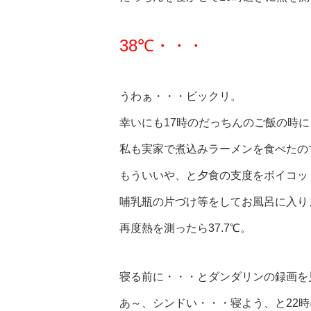
38℃・・・
うわぁ・・・ビックリ。
幸いにも17時のだっちんのご飯の時に
私も実家で煮込みラーメンを食べたの
もういいや、と夕食の支度をボイコッ
哺乳瓶の片づけ等をしてお風呂に入り
再度熱を測ったら37.7℃。
寝る前に・・・とダンダリンの録画を
あ～、シンドい・・・寝よう、と22