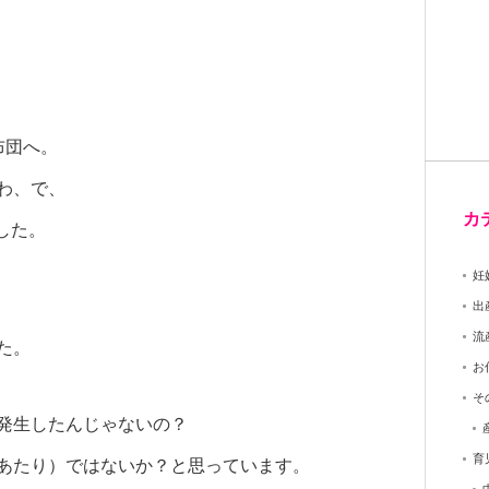
布団へ。
わ、で、
カ
した。
妊
出
流
た。
お
そ
発生したんじゃないの？
育
あたり）ではないか？と思っています。