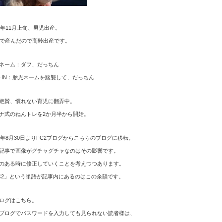
12年11月上旬、男児出産。
歳で産んだので高齢出産です。
ネーム：ダフ、だっちん
HN：胎児ネームを踏襲して、だっちん
絶賛、慣れない育児に翻弄中。
ナ式のねんトレを2か月半から開始。
15年8月30日よりFC2ブログからこちらのブログに移転。
記事で画像がグチャグチャなのはその影響です。
のある時に修正していくことを考えつつあります。
C2」という単語が記事内にあるのはこの余韻です。
ログはこちら。
ブログでパスワードを入力しても見られない読者様は、