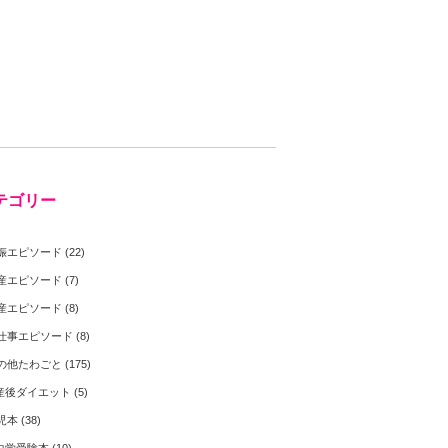
テゴリー
娠エピソード
(22)
産エピソード
(7)
産エピソード
(8)
仕事エピソード
(8)
の他たわごと
(175)
産後ダイエット
(5)
児本
(38)