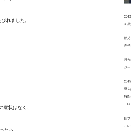
、
20
たびれました。
35
胎児
赤子
只今
ジー
20
過去
時間
「F
の症状はなく、
旧ブ
この
測ったら、