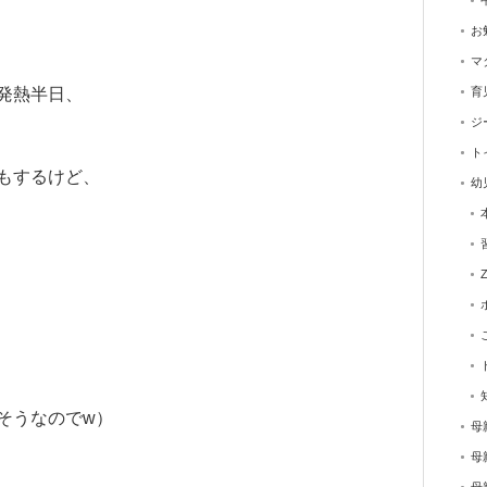
お
マ
発熱半日、
育
ジ
ト
もするけど、
幼
そうなのでw）
母
母