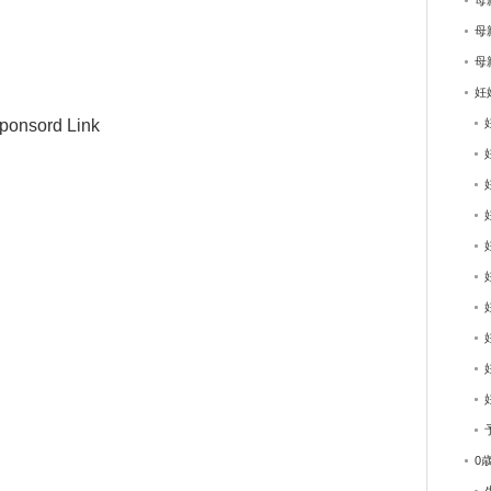
母
母
母
妊
ponsord Link
0