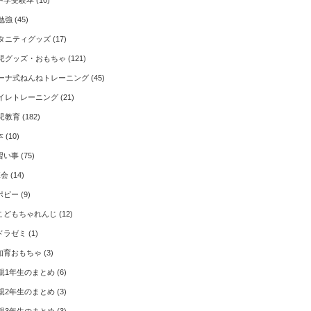
中学受験本
(10)
勉強
(45)
タニティグッズ
(17)
児グッズ・おもちゃ
(121)
ーナ式ねんねトレーニング
(45)
イレトレーニング
(21)
児教育
(182)
本
(10)
習い事
(75)
Z会
(14)
ポピー
(9)
こどもちゃれんじ
(12)
ドラゼミ
(1)
知育おもちゃ
(3)
親1年生のまとめ
(6)
親2年生のまとめ
(3)