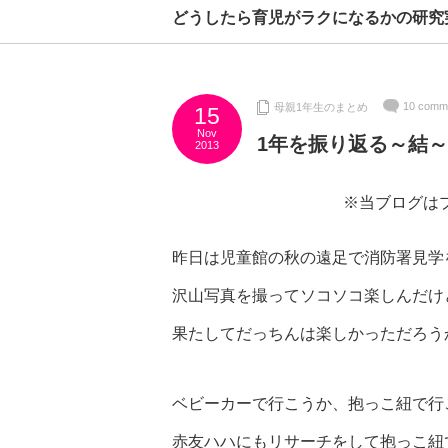
どうしたら育児がラクになるかの研究
10 comm
母親1年生のまとめ
15
Nov
1年を振り返る～結～
2013
※当ブログは
昨日は児童館の秋の遠足で消防署見学
沢山写真を撮ってソコソコ楽しんだけ
果たしてだっちんは楽しかっただろう
ベビーカーで行こうか、抱っこ紐で行
赤友ハハにもリサーチをして抱っこ紐