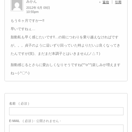
みかん
返信
引用
2012年 6月 09日
10:55pm
もう６ヶ月ですかー!!
早いですねぇ…
胎動私も早く感じたいです!!…の前につわりを乗り越えなければです
が。。。貞子のように這いずり回っていた時よりだいぶ良くなってき
たんですが(笑)、まだまだ本調子とはいきません(ノ△Ｔ)
胎動感じるとさらに愛おしくなりそうですね(*^o^*)楽しみが増えます
ね～(-^〇^-)
名前
( 必須 )
E-MAIL
( 必須 ) - 公開されません -