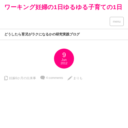
ワーキング妊婦の1日ゆるゆる子育ての1日
menu
どうしたら育児がラクになるかの研究実践ブログ
9
Jun
2012
4 comments
妊娠6か月の出来事
まりも