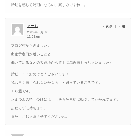
胎動を感じる時期になるの、楽しみですね～。
まーち
返信
引用
2012年 6月 10日
12:09am
ブログ村からきました。
出産予定日か近いことと、
働いているなどの共通項から勝手に親近感もっちゃいました♪
胎動・・・おめでとうございます！！
私も早く感じられないかなあ、と思っているころです。
１８週です。
たまひよの待ち受けには 〔そろそろ初胎動？〕てかかれてます。
あせらずに待ちます。
また、おじゃまさせてくださいね。