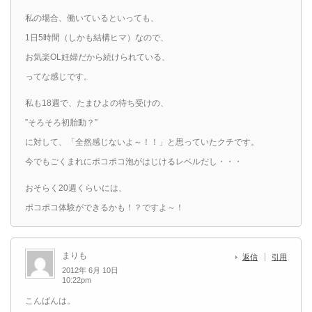
私の場合、働いているといっても、
1日5時間（しかも結構ヒマ）なので、
お気楽OL妊婦だから続けられている、
ってな感じです。
私も18週で、たまひよの待ち受けの、
”そろそろ初胎動？”
に対して、「全然感じないよ～！！」と思っていたクチです。
今でもごくまれにポコポコ泡がはじけるレベルだし・・・
おそらく20週くらいには、
ポコポコ体験ができるかも！？ですよ～！
まりも
返信
引用
2012年 6月 10日
10:22pm
こんばんは。