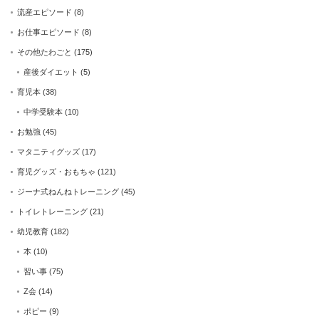
流産エピソード
(8)
お仕事エピソード
(8)
その他たわごと
(175)
産後ダイエット
(5)
育児本
(38)
中学受験本
(10)
お勉強
(45)
マタニティグッズ
(17)
育児グッズ・おもちゃ
(121)
ジーナ式ねんねトレーニング
(45)
トイレトレーニング
(21)
幼児教育
(182)
本
(10)
習い事
(75)
Z会
(14)
ポピー
(9)