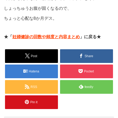
しょっちゅうお腹が固くなるので、
ちょっと心配な8か月デス。
★「
妊婦健診の回数や頻度と内容まとめ
」に戻る★
Post
Share
Hatena
Pocket
RSS
feedly
Pin it