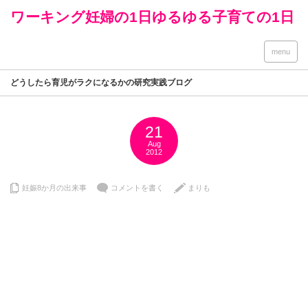
ワーキング妊婦の1日ゆるゆる子育ての1日
menu
どうしたら育児がラクになるかの研究実践ブログ
21
Aug
2012
妊娠8か月の出来事
コメントを書く
まりも