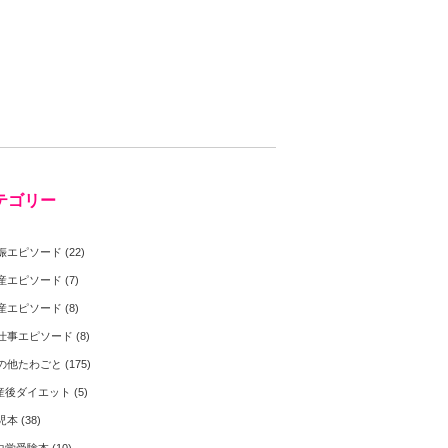
テゴリー
娠エピソード
(22)
産エピソード
(7)
産エピソード
(8)
仕事エピソード
(8)
の他たわごと
(175)
産後ダイエット
(5)
児本
(38)