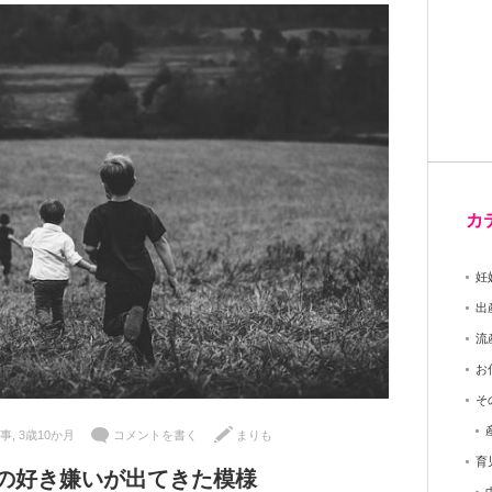
カ
妊
出
流
お
そ
事
,
3歳10か月
コメントを書く
まりも
育
の好き嫌いが出てきた模様