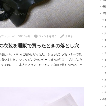
母
母
母
妊
もファッション
,
3歳10か月
コメントを書く
まりも
の衣装を通販で買ったときの落とし穴
仮装はバッドマンに決めただっちん。 ショッピングセンターで気
買いました。 ショッピングセンターで被った時は、 ブカブカだ
すよね。 で、本人もノリノリだったので店頭で買おうかな、 と
0