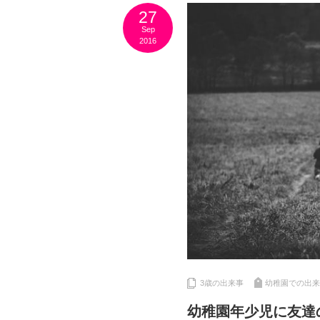
27
Sep
2016
3歳の出来事
幼稚園での出来
幼稚園年少児に友達