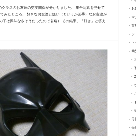
のクラスのお友達の交友関係が分かりました。 集合写真を見せて
お
いてみたところ、 好きなお友達と嫌い（というか苦手）なお友達が
マ
の子は興味なさそうだったので省略） その結果、「好き」と答え
育
ジ
ト
幼
母
母