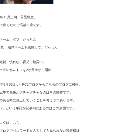
12年11月上旬、男児出産。
歳で産んだので高齢出産です。
ネーム：ダフ、だっちん
HN：胎児ネームを踏襲して、だっちん
絶賛、慣れない育児に翻弄中。
ナ式のねんトレを2か月半から開始。
15年8月30日よりFC2ブログからこちらのブログに移転。
記事で画像がグチャグチャなのはその影響です。
のある時に修正していくことを考えつつあります。
C2」という単語が記事内にあるのはこの余韻です。
ログはこちら。
ブログでパスワードを入力しても見られない読者様は、