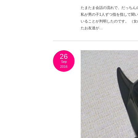
たまたま会話の流れで、だっちん
私が男の子1人ずつ指を指して聞
いることが判明したのです。 （女
たお友達が…
26
Sep
2016