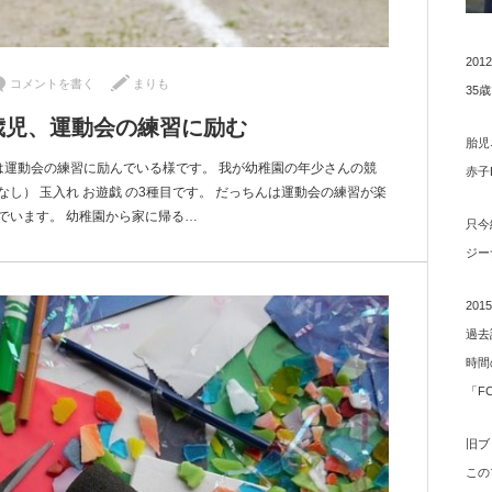
20
コメントを書く
まりも
35
歳児、運動会の練習に励む
胎児
は運動会の練習に励んでいる様です。 我が幼稚園の年少さんの競
赤子
なし） 玉入れ お遊戯 の3種目です。 だっちんは運動会の練習が楽
でいます。 幼稚園から家に帰る…
只今
ジー
20
過去
時間
「F
旧ブ
この