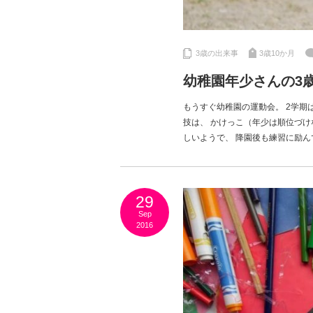
3歳の出来事
3歳10か月
幼稚園年少さんの3
もうすぐ幼稚園の運動会。 2学期
技は、 かけっこ（年少は順位づけ
しいようで、 降園後も練習に励ん
29
Sep
2016