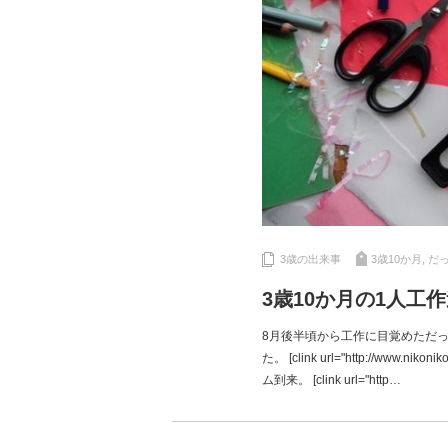
3歳の出来事
3歳10か月
,
だ
3歳10か月の1人工
8月後半頃から工作に目覚めただ
た。 [clink url="http://www.
ム到来。 [clink url="http…