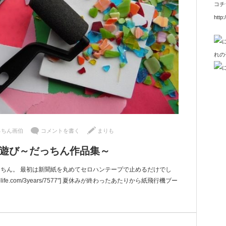
コチ
http:
っちん画伯
コメントを書く
まりも
作遊び～だっちん作品集～
っちん。 最初は新聞紙を丸めてセロハンテープで止めるだけでし
nikonikolife.com/3years/7577"] 夏休みが終わったあたりから紙飛行機ブー