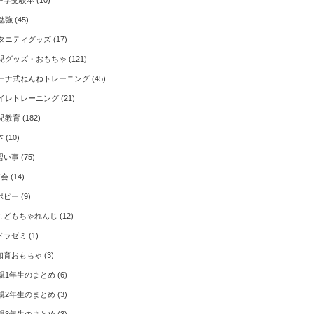
中学受験本
(10)
勉強
(45)
タニティグッズ
(17)
児グッズ・おもちゃ
(121)
ーナ式ねんねトレーニング
(45)
イレトレーニング
(21)
児教育
(182)
本
(10)
習い事
(75)
Z会
(14)
ポピー
(9)
こどもちゃれんじ
(12)
ドラゼミ
(1)
知育おもちゃ
(3)
親1年生のまとめ
(6)
親2年生のまとめ
(3)