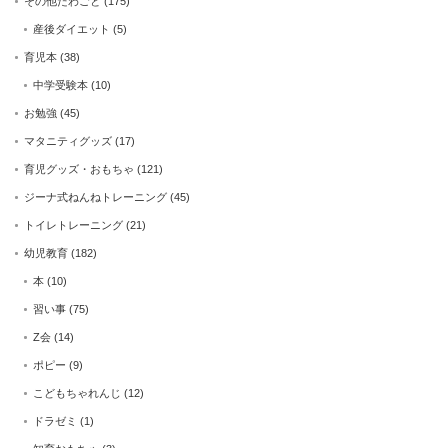
その他たわごと
(175)
産後ダイエット
(5)
育児本
(38)
中学受験本
(10)
お勉強
(45)
マタニティグッズ
(17)
育児グッズ・おもちゃ
(121)
ジーナ式ねんねトレーニング
(45)
トイレトレーニング
(21)
幼児教育
(182)
本
(10)
習い事
(75)
Z会
(14)
ポピー
(9)
こどもちゃれんじ
(12)
ドラゼミ
(1)