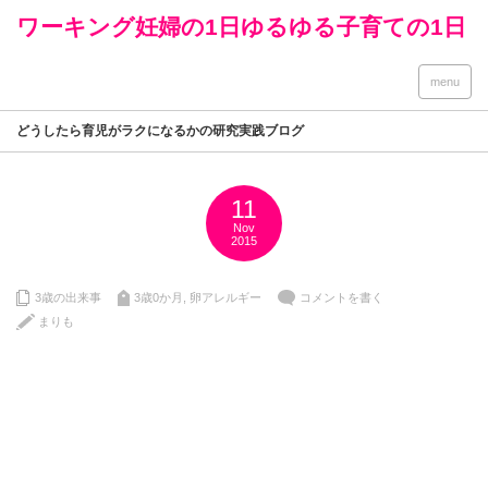
ワーキング妊婦の1日ゆるゆる子育ての1日
menu
どうしたら育児がラクになるかの研究実践ブログ
11
Nov
2015
3歳の出来事
3歳0か月
,
卵アレルギー
コメントを書く
まりも