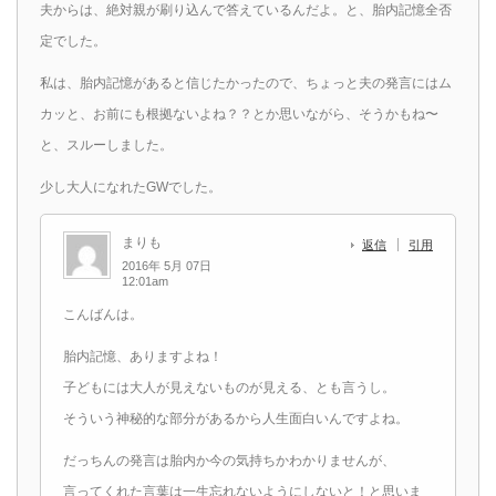
夫からは、絶対親が刷り込んで答えているんだよ。と、胎内記憶全否
定でした。
私は、胎内記憶があると信じたかったので、ちょっと夫の発言にはム
カッと、お前にも根拠ないよね？？とか思いながら、そうかもね〜
と、スルーしました。
少し大人になれたGWでした。
まりも
返信
引用
2016年 5月 07日
12:01am
こんばんは。
胎内記憶、ありますよね！
子どもには大人が見えないものが見える、とも言うし。
そういう神秘的な部分があるから人生面白いんですよね。
だっちんの発言は胎内か今の気持ちかわかりませんが、
言ってくれた言葉は一生忘れないようにしないと！と思いま