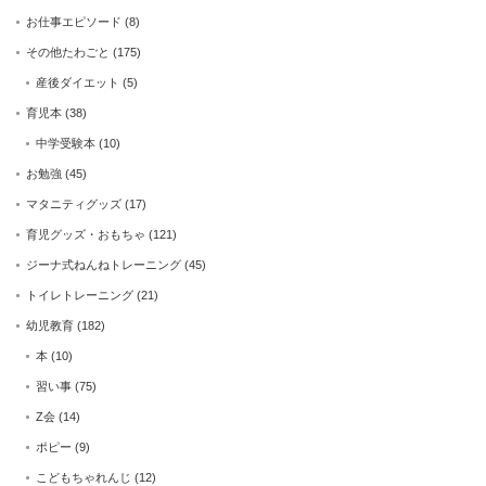
お仕事エピソード
(8)
その他たわごと
(175)
産後ダイエット
(5)
育児本
(38)
中学受験本
(10)
お勉強
(45)
マタニティグッズ
(17)
育児グッズ・おもちゃ
(121)
ジーナ式ねんねトレーニング
(45)
トイレトレーニング
(21)
幼児教育
(182)
本
(10)
習い事
(75)
Z会
(14)
ポピー
(9)
こどもちゃれんじ
(12)