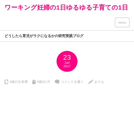
ワーキング妊婦の1日ゆるゆる子育ての1日
menu
どうしたら育児がラクになるかの研究実践ブログ
23
Jan
2017
4歳の出来事
4歳2か月
コメントを書く
まりも