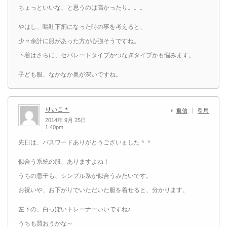
ちょっといいな、と思うのは高かったり。。。
やはし、嘔吐下痢になった時の事を考えると、
少々余計に服があった方が心強そうですね。
下着はさらに、セパレートタイプかつなぎタイプかも悩みます。
子ども服、なかなか奥が深いですね。
りいこ＊
返信
引用
2014年 9月 25日
1:40pm
先日は、パスワードありがとうございました＾＾
似合う系統の服、ありますよね！
うちの息子も、シンプル系が似合うみたいです。
お祝いや、お下がりでいただいた服を着せると、分かります。
左下の、白っぽいトレーナーいいですね♪
うちも買おうかな～