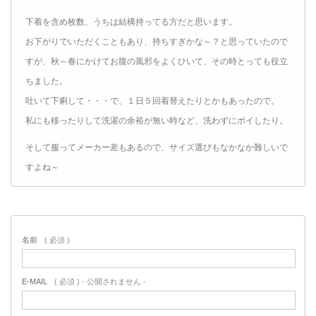
下着を含め枚数、うちは結構持ってる方だと思います。
お下がりでいただくこともあり、持ちすぎかな～？と思っていたので
すが、秋～春にかけてお腹の風邪をよくひいて、その時とっても役立
ちました。
吐いて下痢して・・・で、１日５回着替えたりとかもあったので。
私にも移ったりして洗濯の余裕が無い時など、洗わずにポイしたり。
そして服ってメーカー差もあるので、サイズ選びもなかなか難しいで
すよね～
名前
( 必須 )
E-MAIL
( 必須 ) - 公開されません -