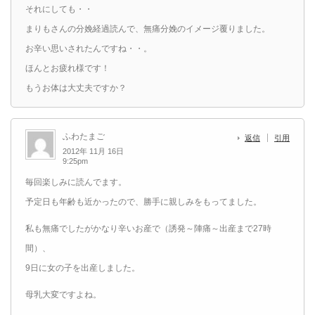
それにしても・・
まりもさんの分娩経過読んで、無痛分娩のイメージ覆りました。
お辛い思いされたんですね・・。
ほんとお疲れ様です！
もうお体は大丈夫ですか？
ふわたまご
返信
引用
2012年 11月 16日
9:25pm
毎回楽しみに読んでます。
予定日も年齢も近かったので、勝手に親しみをもってました。
私も無痛でしたがかなり辛いお産で（誘発～陣痛～出産まで27時
間）、
9日に女の子を出産しました。
母乳大変ですよね。