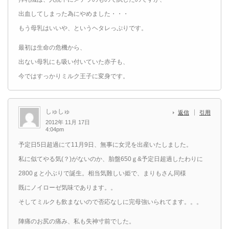
出血してしまった為にやめました・・・
もう母乳はいいや、というヘタレっぷりです。
最初は生命の危機から、
出ない母乳にも吸い付いていた赤子も、
今ではすっかりミルク王子に変身です。
しゅしゅ
返信
引用
2012年 11月 17日
4:04pm
予定日5日超過にて11月9日、無事に女児を出産いたしました。
私に似てやる気(？)がないのか、胎盤650ｇ&予定日超過したわりに
2800ｇと小ぶりで誕生。相当気難しい姫で、まりもさん同様
既にノイローゼ気味であります。。
そしてミルクも飲まないので否応なしに完母強いられてます。。。
陣痛のお尻の痛み、私も失神寸前でした。