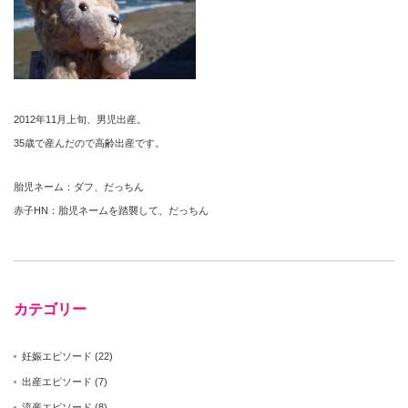
2012年11月上旬、男児出産。
35歳で産んだので高齢出産です。
胎児ネーム：ダフ、だっちん
赤子HN：胎児ネームを踏襲して、だっちん
カテゴリー
妊娠エピソード
(22)
出産エピソード
(7)
流産エピソード
(8)