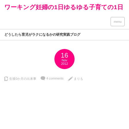
ワーキング妊婦の1日ゆるゆる子育ての1日
menu
どうしたら育児がラクになるかの研究実践ブログ
16
Nov
2012
4 comments
生後0か月の出来事
まりも