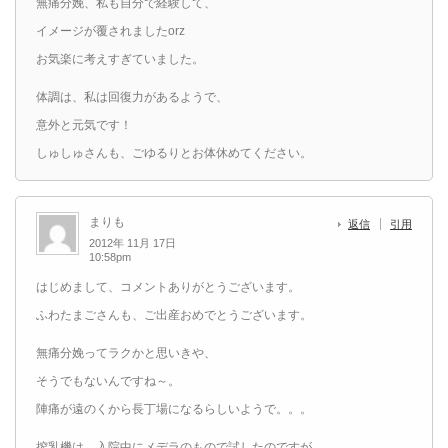
無痛分娩、私も自分で経験して、
イメージが覆されましたorz
お気楽に考えすぎていました。
体調は、私は回復力があるようで、
意外と元気です！
しゅしゅさんも、ごゆるりとお体休めてください。
まりも
返信
引用
2012年 11月 17日
10:58pm
はじめまして、コメントありがとうございます。
ふわたまごさんも、ご出産おめでとうございます。
無痛分娩ってラクかと思いきや、
そうでもないんですね～。
陣痛が遠のくから長丁場になるらしいようで。。。
搾乳機は、入院中にメデラのもので試したのですが、