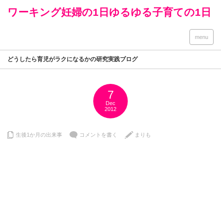
ワーキング妊婦の1日ゆるゆる子育ての1日
menu
どうしたら育児がラクになるかの研究実践ブログ
7
Dec
2012
生後1か月の出来事
コメントを書く
まりも