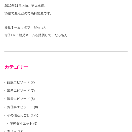
2012年11月上旬、男児出産。
35歳で産んだので高齢出産です。
胎児ネーム：ダフ、だっちん
赤子HN：胎児ネームを踏襲して、だっちん
カテゴリー
妊娠エピソード
(22)
出産エピソード
(7)
流産エピソード
(8)
お仕事エピソード
(8)
その他たわごと
(175)
産後ダイエット
(5)
育児本
(38)