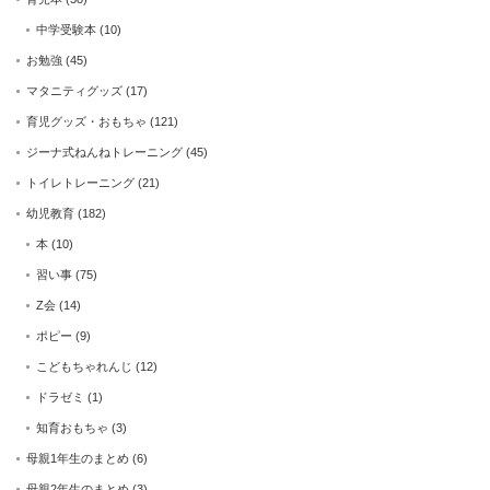
中学受験本
(10)
お勉強
(45)
マタニティグッズ
(17)
育児グッズ・おもちゃ
(121)
ジーナ式ねんねトレーニング
(45)
トイレトレーニング
(21)
幼児教育
(182)
本
(10)
習い事
(75)
Z会
(14)
ポピー
(9)
こどもちゃれんじ
(12)
ドラゼミ
(1)
知育おもちゃ
(3)
母親1年生のまとめ
(6)
母親2年生のまとめ
(3)