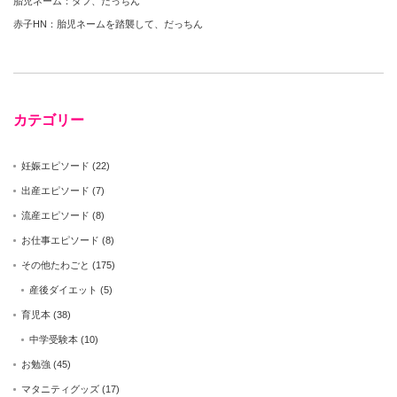
胎児ネーム：ダフ、だっちん
赤子HN：胎児ネームを踏襲して、だっちん
カテゴリー
妊娠エピソード
(22)
出産エピソード
(7)
流産エピソード
(8)
お仕事エピソード
(8)
その他たわごと
(175)
産後ダイエット
(5)
育児本
(38)
中学受験本
(10)
お勉強
(45)
マタニティグッズ
(17)