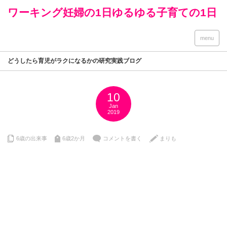
ワーキング妊婦の1日ゆるゆる子育ての1日
menu
どうしたら育児がラクになるかの研究実践ブログ
10
Jan
2019
6歳の出来事
6歳2か月
コメントを書く
まりも