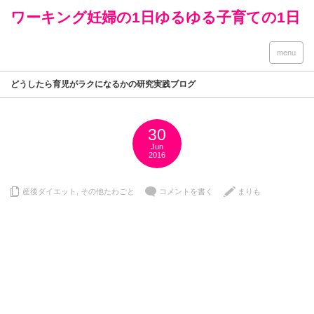
ワーキング妊婦の1日ゆるゆる子育ての1日
menu
どうしたら育児がラクになるかの研究実践ブログ
30
Jun
2016
産後ダイエット
,
その他たわごと
コメントを書く
まりも