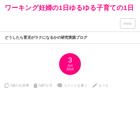
ワーキング妊婦の1日ゆるゆる子育ての1日
menu
どうしたら育児がラクになるかの研究実践ブログ
3
Jun
2016
3歳の出来事
3歳7か月
コメントを書く
まりも