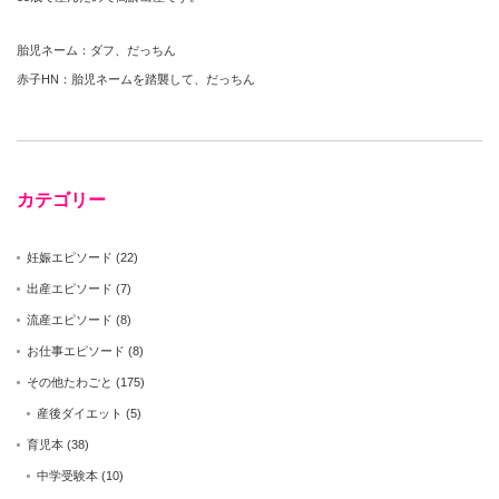
胎児ネーム：ダフ、だっちん
赤子HN：胎児ネームを踏襲して、だっちん
カテゴリー
妊娠エピソード
(22)
出産エピソード
(7)
流産エピソード
(8)
お仕事エピソード
(8)
その他たわごと
(175)
産後ダイエット
(5)
育児本
(38)
中学受験本
(10)