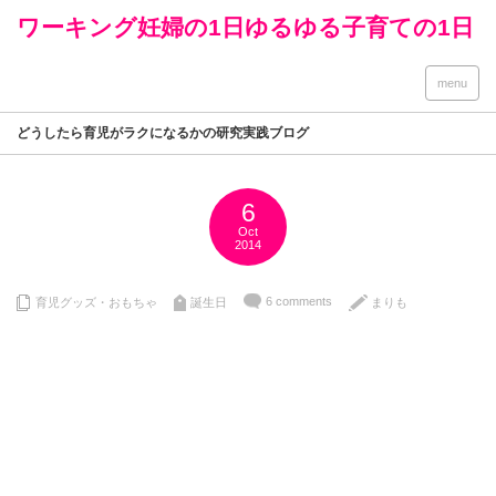
ワーキング妊婦の1日ゆるゆる子育ての1日
menu
どうしたら育児がラクになるかの研究実践ブログ
6
Oct
2014
6 comments
育児グッズ・おもちゃ
誕生日
まりも