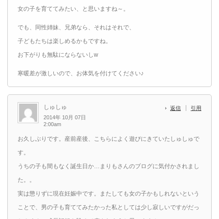
女の子を育ててみたい、と思いますね～。
でも、同性姉妹、兄弟なら、それはそれで、
子どもたちは楽しめるかもですね。
お下がりも無駄にならないしw
寒暖差が激しいので、お体気を付けてください♪
しゅしゅ
返信
引用
2014年 10月 07日
2:00am
お久しぶりです。産前産後、こちらによく遊びにきていたしゅしゅで
す。
うちの子も間もなく誕生日か…まりもさんのブログに気付かされまし
た。。
実は懲りずに現在妊娠中です。またしても女の子かもしれないという
ことで、男の子も育ててみたかった私としては少し寂しいですがだっ