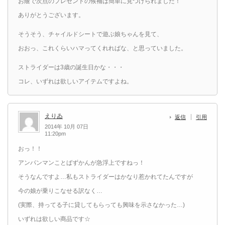
お蔭で次点のプレゼントの候補は簡単に見つけられました！
ありがとうございます。
そうそう、チャイルドシートで遊ぶ娘ちゃんを見て、
おおっ、これくらいハマってくれればな、と思っていました。
ストライダーは3歳の誕生日かな・・・
コレ、いずれは欲しいアイテムですよね。
えりゐ
返信
引用
2014年 10月 07日
11:20pm
おっ！！
アンパンマンことばずかんが急浮上ですねっ！
そうなんですよ…私もストライダーはかなり惹かれてたんですが
今の娘が乗りこなせる訳なく…
(実際、持ってる子に貸してもらっても興味を示さなかった…)
いずれは欲しい商品です☆