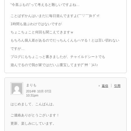
“今喜ぶもの”って考えると難しいですよね…
ことばずかんはいまだに毎日遊んでますよ(￣▽￣)b ｸﾞｯ!
1時間も遊ぶわけではないですが
ちょこちょこと何回も聞こえてきますｗ
もちろん個人差があるのでだっちんくんもハマる！とは言い切れない
ですが…
ブログにもちょこっと書きましたが、チャイルドシートでも
遊んでるので我が家ではだいぶ重宝してます(*´艸｀)ﾑﾌ♪
まりも
返信
引用
2014年 10月 07日
10:31pm
はじめまして、こんばんは。
ご連絡ありがとうございます！
更新、楽しみにしています。