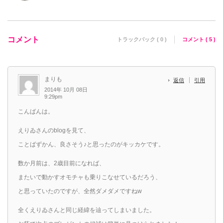
コメント
トラックバック ( 0 )
コメント ( 5 )
まりも
返信
引用
2014年 10月 08日
9:29pm
こんばんは。
えりゐさんのblogを見て、
ことばずかん、良さそう♪と思ったのがキッカケです。
数か月前は、2歳目前になれば、
またいで動かすオモチャも乗りこなせているだろう、
と思っていたのですが、全然ダメダメですねw
全くえりゐさんと同じ経緯を辿ってしまいました。